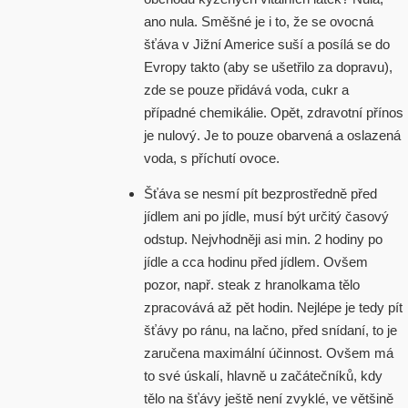
ano nula. Směšné je i to, že se ovocná
šťáva v Jižní Americe suší a posílá se do
Evropy takto (aby se ušetřilo za dopravu),
zde se pouze přidává voda, cukr a
případné chemikálie. Opět, zdravotní přínos
je nulový. Je to pouze obarvená a oslazená
voda, s příchutí ovoce.
Šťáva se nesmí pít bezprostředně před
jídlem ani po jídle, musí být určitý časový
odstup. Nejvhodněji asi min. 2 hodiny po
jídle a cca hodinu před jídlem. Ovšem
pozor, např. steak z hranolkama tělo
zpracovává až pět hodin. Nejlépe je tedy pít
šťávy po ránu, na lačno, před snídaní, to je
zaručena maximální účinnost. Ovšem má
to své úskalí, hlavně u začátečníků, kdy
tělo na šťávy ještě není zvyklé, ve většině