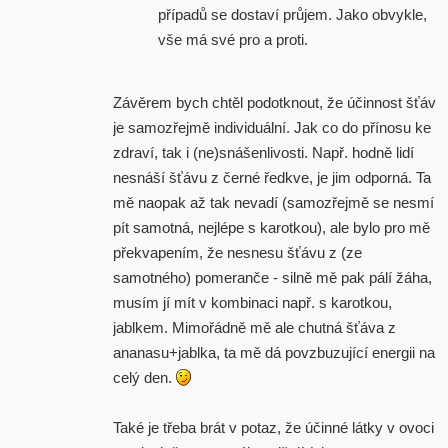
případů se dostaví průjem. Jako obvykle,
vše má své pro a proti.
Závěrem bych chtěl podotknout, že účinnost šťáv
je samozřejmě individuální. Jak co do přínosu ke
zdraví, tak i (ne)snášenlivosti. Např. hodně lidí
nesnáší šťávu z černé ředkve, je jim odporná. Ta
mě naopak až tak nevadí (samozřejmě se nesmí
pít samotná, nejlépe s karotkou), ale bylo pro mě
překvapením, že nesnesu šťávu z (ze
samotného) pomeranče - silně mě pak pálí žáha,
musím jí mít v kombinaci např. s karotkou,
jablkem. Mimořádně mě ale chutná šťáva z
ananasu+jablka, ta mě dá povzbuzující energii na
celý den.
Také je třeba brát v potaz, že účinné látky v ovoci