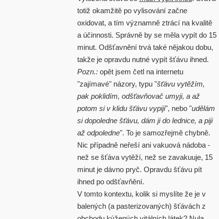
totiž okamžitě po vylisování začne
oxidovat, a tím významně ztrácí na kvalitě
a účinnosti. Správně by se měla vypít do 15
minut. Odšťavnění trvá také nějakou dobu,
takže je opravdu nutné vypít šťávu ihned.
Pozn.:
opět jsem četl na internetu
"zajímavé" názory, typu "
šťávu vytěžím,
pak poklidím, odšťavňovač umyji, a až
potom si v klidu šťávu vypiji
", nebo "
udělám
si dopoledne šťávu, dám ji do lednice, a piji
až odpoledne
". To je samozřejmě chybně.
Nic případně neřeší ani vakuová nádoba -
než se šťáva vytěží, než se zavakuuje, 15
minut je dávno pryč. Opravdu šťávu pít
ihned po odšťavňění.
V tomto kontextu, kolik si myslíte že je v
balených (a pasterizovaných) šťávách z
obchodu kýžených vitálních látek? Nula,