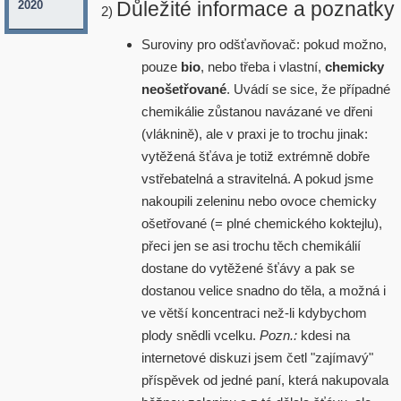
2020
Důležité informace a poznatky
2)
Suroviny pro odšťavňovač: pokud možno,
pouze
bio
, nebo třeba i vlastní,
chemicky
neošetřované
. Uvádí se sice, že případné
chemikálie zůstanou navázané ve dřeni
(vláknině), ale v praxi je to trochu jinak:
vytěžená šťáva je totiž extrémně dobře
vstřebatelná a stravitelná. A pokud jsme
nakoupili zeleninu nebo ovoce chemicky
ošetřované (= plné chemického koktejlu),
přeci jen se asi trochu těch chemikálií
dostane do vytěžené šťávy a pak se
dostanou velice snadno do těla, a možná i
ve větší koncentraci než-li kdybychom
plody snědli vcelku.
Pozn.:
kdesi na
internetové diskuzi jsem četl "zajímavý"
příspěvek od jedné paní, která nakupovala