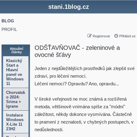
stani.1blog.cz
BLOG
PROFIL
Registrovat
Přihlásit se
ODŠŤAVŇOVAČ - zeleninové a
Aktuální
články
ovocné šťávy
Klasický
Start a
Jeden z nejdůležitějších prostředků jak zlepšit své
Hlavní
panel ve
zdraví, pro léčení nemocí.
Windows
Léčení nemocí? Opravdu? Ano, opravdu...
11
Chorvatsk
o 2024:
V široké veřejnosti ne moc známá a rozšířená
Srima +
Igrane
metoda, většinově vnímána spíše za "módní"
záležitost, někdy dokonce vysmívána. Částečně
Instalace
Windows
to pramení z neznalosti, v chybných postupech, v
X-Lite 11
23H2
nedůslednosti.