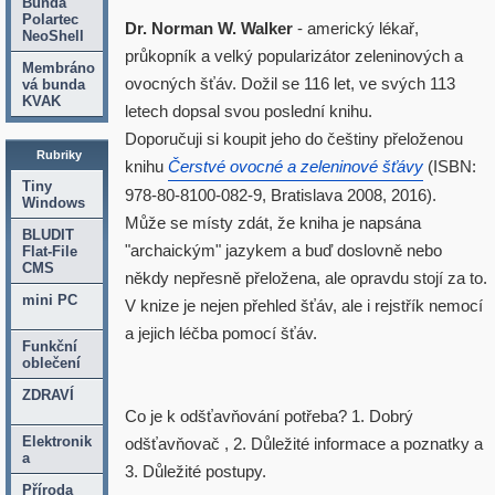
Bunda
Polartec
Dr. Norman W. Walker
- americký lékař,
NeoShell
průkopník a velký popularizátor zeleninových a
Membráno
ovocných šťáv. Dožil se 116 let, ve svých 113
vá bunda
KVAK
letech dopsal svou poslední knihu.
Doporučuji si koupit jeho do češtiny přeloženou
Rubriky
knihu
Čerstvé ovocné a zeleninové šťávy
(ISBN:
Tiny
978-80-8100-082-9, Bratislava 2008, 2016).
Windows
Může se místy zdát, že kniha je napsána
BLUDIT
"archaickým" jazykem a buď doslovně nebo
Flat-File
CMS
někdy nepřesně přeložena, ale opravdu stojí za to.
mini PC
V knize je nejen přehled šťáv, ale i rejstřík nemocí
a jejich léčba pomocí šťáv.
Funkční
oblečení
ZDRAVÍ
Co je k odšťavňování potřeba? 1. Dobrý
Elektronik
odšťavňovač , 2. Důležité informace a poznatky a
a
3. Důležité postupy.
Příroda