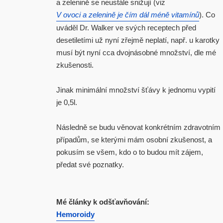
a zelenině se neustále snižují (viz
V ovoci a zelenině je čím dál méně vitamínů
). Co
uváděl Dr. Walker ve svých receptech před
desetiletími už nyní zřejmě neplatí, např. u karotky
musí být nyní cca dvojnásobné množství, dle mé
zkušenosti.
Jinak minimální množství šťávy k jednomu vypití
je 0,5l.
Následně se budu věnovat konkrétním zdravotním
případům, se kterými mám osobní zkušenost, a
pokusím se všem, kdo o to budou mít zájem,
předat své poznatky.
Mé články k odšťavňování:
Hemoroidy