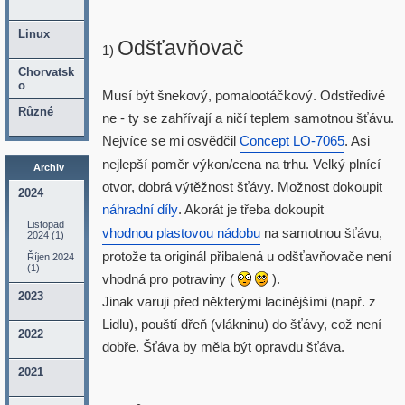
Linux
Odšťavňovač
1)
Chorvatsk
o
Musí být šnekový, pomalootáčkový. Odstředivé
Různé
ne - ty se zahřívají a ničí teplem samotnou šťávu.
Nejvíce se mi osvědčil
Concept LO-7065
. Asi
nejlepší poměr výkon/cena na trhu. Velký plnící
Archiv
otvor, dobrá výtěžnost šťávy. Možnost dokoupit
2024
náhradní díly
. Akorát je třeba dokoupit
Listopad
vhodnou plastovou nádobu
na samotnou šťávu,
2024 (1)
protože ta originál přibalená u odšťavňovače není
Říjen 2024
(1)
vhodná pro potraviny (
).
2023
Jinak varuji před některými lacinějšími (např. z
Lidlu), pouští dřeň (vlákninu) do šťávy, což není
2022
dobře. Šťáva by měla být opravdu šťáva.
2021