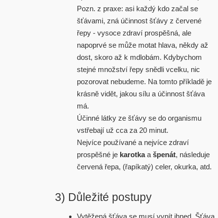
Pozn. z praxe: asi každý kdo začal se
šťávami, zná účinnost šťávy z červené
řepy - vysoce zdraví prospěšná, ale
napoprvé se může motat hlava, někdy až
dost, skoro až k mdlobám. Kdybychom
stejné množství řepy snědli vcelku, nic
pozorovat nebudeme. Na tomto příkladě je
krásně vidět, jakou sílu a účinnost šťáva
má.
Účinné látky ze šťávy se do organismu
vstřebají už cca za 20 minut.
Nejvíce používané a nejvíce zdraví
prospěšné je
karotka
a
špenát
, následuje
červená řepa, (řapíkatý) celer, okurka, atd.
3) Důležité postupy
Vytěžená šťáva se
musí vypít ihned
. Šťáva