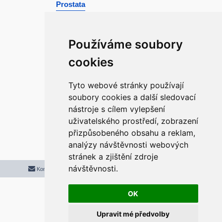
Prostata
Artritida
Cholestero
l
Používáme soubory
Jarní očista
-
článek se připravuje..
cookies
Štítky:
Walker
karotka
odšťavňovač
špenát
šťávy
Tyto webové stránky používají
soubory cookies a další sledovací
nástroje s cílem vylepšení
r
Odpovědět
uživatelského prostředí, zobrazení
1 příspěvek • Stránka
1
z
1
přizpůsobeného obsahu a reklam,
analýzy návštěvnosti webových
stránek a zjištění zdroje
návštěvnosti.
Kontaktujte mě/nás
Smazat cookies
Všechny časy jsou v
UTC+02:00
2020 © ASTRA - CZ s.r.o.
Založeno na
phpBB
® Forum Software © phpBB Limited
OK
Český překlad –
phpBB.cz
Upravit mé předvolby
Optimized by:
phpBB SEO
Soukromí
|
Podmínky