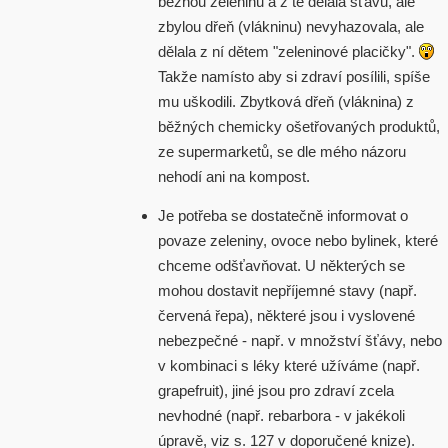
běžnou zeleninu a z té dělala šťávu, ale
zbylou dřeň (vlákninu) nevyhazovala, ale
dělala z ní dětem "zeleninové placičky".
Takže namísto aby si zdraví posílili, spíše
mu uškodili. Zbytková dřeň (vláknina) z
běžných chemicky ošetřovaných produktů,
ze supermarketů, se dle mého názoru
nehodí ani na kompost.
Je potřeba se dostatečně informovat o
povaze zeleniny, ovoce nebo bylinek, které
chceme odšťavňovat. U některých se
mohou dostavit nepříjemné stavy (např.
červená řepa), některé jsou i vyslovené
nebezpečné - např. v množství šťávy, nebo
v kombinaci s léky které užíváme (např.
grapefruit), jiné jsou pro zdraví zcela
nevhodné (např. rebarbora - v jakékoli
úpravě, viz s. 127 v doporučené knize).