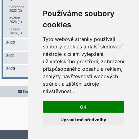
Červenec
2023 (2)
Používáme soubory
Květen
2023 (1)
cookies
Březen
2023 (1)
Tyto webové stránky používají
2022
soubory cookies a další sledovací
nástroje s cílem vylepšení
2021
uživatelského prostředí, zobrazení
přizpůsobeného obsahu a reklam,
2020
analýzy návštěvnosti webových
stránek a zjištění zdroje
návštěvnosti.
Kontaktujte mě/nás
Smazat cookies
Všechny časy jsou v
UTC+02:00
2020 © ASTRA - CZ s.r.o.
Založeno na
phpBB
® Forum Software © phpBB Limited
OK
Český překlad –
phpBB.cz
Upravit mé předvolby
Optimized by:
phpBB SEO
Soukromí
|
Podmínky
Aktualizujte předvolby souborů cookies