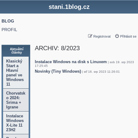
stani.1blog.cz
BLOG
PROFIL
Registrovat
Přihlásit se
ARCHIV: 8/2023
Aktuální
články
Klasický
Instalace Windows na disk s Linuxem
| sob 19. srp 2023
Start a
17:25:45
Hlavní
Novinky (Tiny Windows)
| stř 16. srp 2023 11:26:01
panel ve
Windows
11
Chorvatsk
o 2024:
Srima +
Igrane
Instalace
Windows
X-Lite 11
23H2