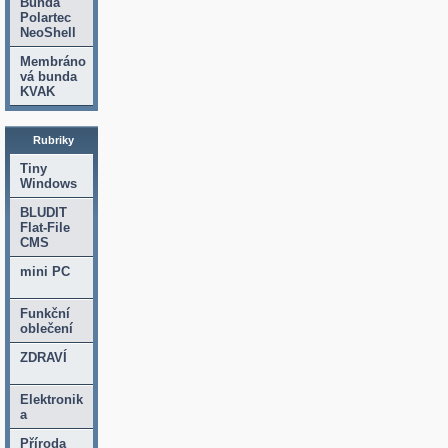
Bunda
Polartec
NeoShell
Membráno
vá bunda
KVAK
Rubriky
Tiny
Windows
BLUDIT
Flat-File
CMS
mini PC
Funkční
oblečení
ZDRAVÍ
Elektronik
a
Příroda