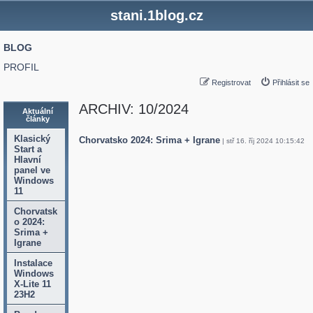
stani.1blog.cz
BLOG
PROFIL
Registrovat
Přihlásit se
ARCHIV: 10/2024
Aktuální
články
Klasický
Chorvatsko 2024: Srima + Igrane
| stř 16. říj 2024 10:15:42
Start a
Hlavní
panel ve
Windows
11
Chorvatsk
o 2024:
Srima +
Igrane
Instalace
Windows
X-Lite 11
23H2