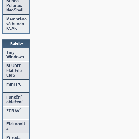
Bunda
Polartec
NeoShell
Membráno
vá bunda
KVAK
Rubriky
Tiny
Windows
BLUDIT
Flat-File
CMS
mini PC
Funkční
oblečení
ZDRAVÍ
Elektronik
a
Příroda