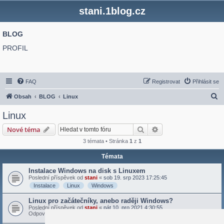
stani.1blog.cz
BLOG
PROFIL
FAQ
Registrovat
Přihlásit se
H
Obsah
BLOG
Linux
l
Linux
e
Hledat
Pokročilé hledání
Nové téma
d
3 témata • Stránka
1
z
1
a
Témata
t
Instalace Windows na disk s Linuxem
Poslední příspěvek od
stani
«
sob 19. srp 2023 17:25:45
Instalace
Linux
Windows
Linux pro začátečníky, anebo raději Windows?
Poslední příspěvek od
stani
«
pát 10. pro 2021 4:30:55
Odpovědi:
5
Linux
Lubuntu
Mint
Windows