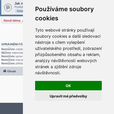
Jak instalovat Linux
Poslední příspěvek od
Používáme soubory
stani
«
úte 18. srp 2020 9:47:40
Instalace
Linux
cookies
Nové téma
3 témata • Stránka
1
z
1
Tyto webové stránky používají
Přejít na
soubory cookies a další sledovací
nástroje s cílem vylepšení
OPRÁVNĚNÍ FÓRA
uživatelského prostředí, zobrazení
Nemůžete
zakládat nová témata v tomto fóru
Můžete
odpovídat v tomto fóru
přizpůsobeného obsahu a reklam,
Nemůžete
upravovat své příspěvky v tomto fóru
analýzy návštěvnosti webových
Nemůžete
mazat své příspěvky v tomto fóru
Nemůžete
přikládat soubory v tomto fóru
stránek a zjištění zdroje
Obsah
Všechny časy jsou v
UTC+02:00
návštěvnosti.
2020 © ASTRA - CZ s.r.o.
Založeno na
phpBB
® Forum Software © phpBB Limited
OK
Český překlad –
phpBB.cz
Optimized by:
phpBB SEO
Upravit mé předvolby
Soukromí
|
Podmínky
Aktualizujte předvolby souborů cookies