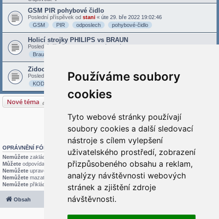
GSM PIR pohybové čidlo
Poslední příspěvek od
stani
«
úte 29. bře 2022 19:02:46
GSM
PIR
odposlech
pohybové-čidlo
Holicí strojky PHILIPS vs BRAUN
Poslední příspěvek od
stani
«
pát 05. úno 2021 21:09:43
Braun
Holení
Holicí-strojky
Philips
Zidoo Z9S
Používáme soubory
Poslední příspěvek od
admin
«
stř 08. črc 2020 16:15:03
KODI
SCC
Z9S
ZDMC
Zidoo
cookies
Nové téma
5 témat • Stránka
1
z
1
Tyto webové stránky používají
Přejít na
soubory cookies a další sledovací
nástroje s cílem vylepšení
OPRÁVNĚNÍ FÓRA
uživatelského prostředí, zobrazení
Nemůžete
zakládat nová témata v tomto fóru
přizpůsobeného obsahu a reklam,
Můžete
odpovídat v tomto fóru
Nemůžete
upravovat své příspěvky v tomto fóru
analýzy návštěvnosti webových
Nemůžete
mazat své příspěvky v tomto fóru
Nemůžete
přikládat soubory v tomto fóru
stránek a zjištění zdroje
návštěvnosti.
Obsah
Všechny časy jsou v
UTC+02:00
2020 © ASTRA - CZ s.r.o.