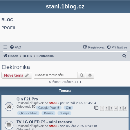
stani.1blog.cz
BLOG
PROFIL
FAQ
Registrovat
Přihlásit se
H
Obsah
BLOG
Elektronika
l
Elektronika
e
Hledat
Pokročilé hledání
Nové téma
d
5 témat • Stránka
1
z
1
a
Témata
t
Qin F21 Pro
Poslední příspěvek od
stani
«
pát 12. zář 2025 18:45:54
Odpovědi:
50
Google-Pixel-5
Qin
1
2
3
4
5
6
Qin-F21-Pro
Xiaomi
duoqin
TV LG OLED C9 - mini recenze
Poslední příspěvek od
stani
«
sob 05. črc 2025 18:49:18
Odpovědi:
4