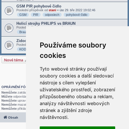
GSM PIR pohybové čidlo
Poslední příspěvek od
stani
«
úte 29. bře 2022 19:02:46
GSM
PIR
odposlech
pohybové-čidlo
Holicí strojky PHILIPS vs BRAUN
Poslední příspěvek od
stani
«
pát 05. úno 2021 21:09:43
Braun
Holení
Holicí-strojky
Philips
Zidoo Z9S
Používáme soubory
Poslední příspěvek od
admin
«
stř 08. črc 2020 16:15:03
KODI
SCC
Z9S
ZDMC
Zidoo
cookies
Nové téma
5 témat • Stránka
1
z
1
Tyto webové stránky používají
Přejít na
soubory cookies a další sledovací
nástroje s cílem vylepšení
OPRÁVNĚNÍ FÓRA
uživatelského prostředí, zobrazení
Nemůžete
zakládat nová témata v tomto fóru
přizpůsobeného obsahu a reklam,
Můžete
odpovídat v tomto fóru
Nemůžete
upravovat své příspěvky v tomto fóru
analýzy návštěvnosti webových
Nemůžete
mazat své příspěvky v tomto fóru
Nemůžete
přikládat soubory v tomto fóru
stránek a zjištění zdroje
návštěvnosti.
Obsah
Všechny časy jsou v
UTC+02:00
2020 © ASTRA - CZ s.r.o.