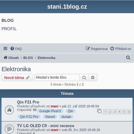
stani.1blog.cz
BLOG
PROFIL
FAQ
Registrovat
Přihlásit se
H
Obsah
BLOG
Elektronika
l
Elektronika
e
Hledat
Pokročilé hledání
Nové téma
d
5 témat • Stránka
1
z
1
a
Témata
t
Qin F21 Pro
Poslední příspěvek od
stani
«
pát 12. zář 2025 18:45:54
Odpovědi:
50
Google-Pixel-5
Qin
1
2
3
4
5
6
Qin-F21-Pro
Xiaomi
duoqin
TV LG OLED C9 - mini recenze
Poslední příspěvek od
stani
«
sob 05. črc 2025 18:49:18
Odpovědi:
4