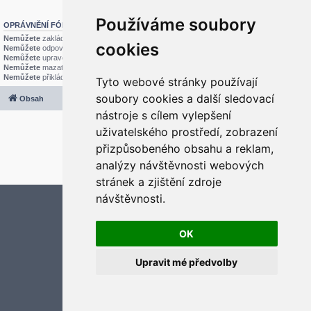
Používáme soubory
OPRÁVNĚNÍ FÓRA
Nemůžete
zakládat nová témata v tomto fóru
cookies
Nemůžete
odpovídat v tomto fóru
Nemůžete
upravovat své příspěvky v tomto fóru
Nemůžete
mazat své příspěvky v tomto fóru
Nemůžete
přikládat soubory v tomto fóru
Tyto webové stránky používají
soubory cookies a další sledovací
Obsah
Všechny časy jsou v
UTC+02:00
nástroje s cílem vylepšení
2020 © ASTRA - CZ s.r.o.
uživatelského prostředí, zobrazení
Založeno na
phpBB
® Forum Software © phpBB Limited
Český překlad –
phpBB.cz
přizpůsobeného obsahu a reklam,
Optimized by:
phpBB SEO
analýzy návštěvnosti webových
Soukromí
|
Podmínky
stránek a zjištění zdroje
návštěvnosti.
Aktualizujte předvolby souborů cookies
OK
Upravit mé předvolby