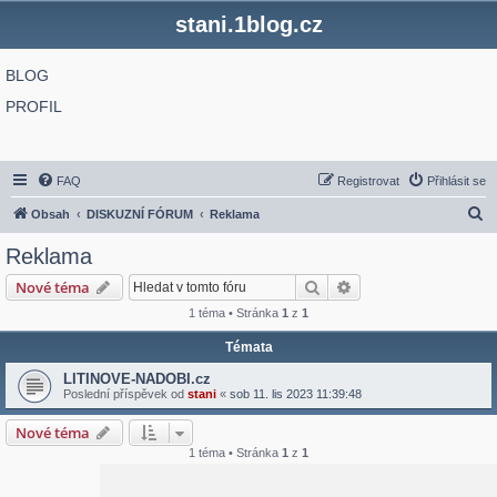
stani.1blog.cz
BLOG
PROFIL
FAQ
Registrovat
Přihlásit se
H
Obsah
DISKUZNÍ FÓRUM
Reklama
l
Reklama
e
Hledat
Pokročilé hledání
Nové téma
d
1 téma • Stránka
1
z
1
a
Témata
t
LITINOVE-NADOBI.cz
Poslední příspěvek od
stani
«
sob 11. lis 2023 11:39:48
Nové téma
1 téma • Stránka
1
z
1
Přejít na