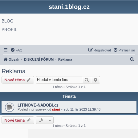
stani.1blog.cz
BLOG
PROFIL
FAQ
Registrovat
Přihlásit se
H
Obsah
DISKUZNÍ FÓRUM
Reklama
l
Reklama
e
Hledat
Pokročilé hledání
Nové téma
d
1 téma • Stránka
1
z
1
a
Témata
t
LITINOVE-NADOBI.cz
Poslední příspěvek od
stani
«
sob 11. lis 2023 11:39:48
Nové téma
1 téma • Stránka
1
z
1
Přejít na