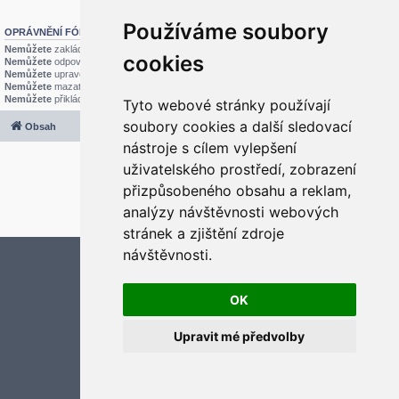
Používáme soubory
OPRÁVNĚNÍ FÓRA
Nemůžete
zakládat nová témata v tomto fóru
cookies
Nemůžete
odpovídat v tomto fóru
Nemůžete
upravovat své příspěvky v tomto fóru
Nemůžete
mazat své příspěvky v tomto fóru
Nemůžete
přikládat soubory v tomto fóru
Tyto webové stránky používají
soubory cookies a další sledovací
Obsah
Všechny časy jsou v
UTC+02:00
nástroje s cílem vylepšení
2020 © ASTRA - CZ s.r.o.
uživatelského prostředí, zobrazení
Založeno na
phpBB
® Forum Software © phpBB Limited
Český překlad –
phpBB.cz
přizpůsobeného obsahu a reklam,
Optimized by:
phpBB SEO
analýzy návštěvnosti webových
Soukromí
|
Podmínky
stránek a zjištění zdroje
návštěvnosti.
Aktualizujte předvolby souborů cookies
OK
Upravit mé předvolby