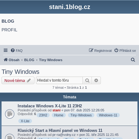
stani.1blog.cz
BLOG
PROFIL
FAQ
Registrovat
Přihlásit se
H
Obsah
BLOG
Tiny Windows
l
Tiny Windows
e
Hledat
Pokročilé hledání
Nové téma
d
7 témat • Stránka
1
z
1
a
Témata
t
Instalace Windows X-Lite 11 23H2
Poslední příspěvek od
stani
«
pon 07. dub 2025 12:26:05
Odpovědi:
6
23H2
Home
Tiny-Windows
Windows-11
X-Lite
Klasický Start a Hlavní panel ve Windows 11
Poslední příspěvek od
pr-ra@volny.cz
«
pon 31. bře 2025 11:21:45
Odpovědi:
4