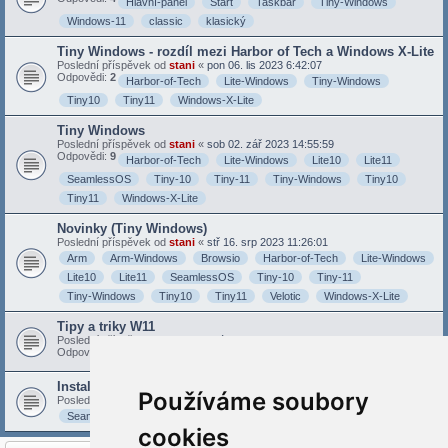
Hlavní-panel
Start
Taskbar
Tiny-Windows
Windows-11
classic
klasický
Tiny Windows - rozdíl mezi Harbor of Tech a Windows X-Lite
Poslední příspěvek od
stani
«
pon 06. lis 2023 6:42:07
Odpovědi:
2
Harbor-of-Tech
Lite-Windows
Tiny-Windows
Tiny10
Tiny11
Windows-X-Lite
Tiny Windows
Poslední příspěvek od
stani
«
sob 02. zář 2023 14:55:59
Odpovědi:
9
Harbor-of-Tech
Lite-Windows
Lite10
Lite11
SeamlessOS
Tiny-10
Tiny-11
Tiny-Windows
Tiny10
Tiny11
Windows-X-Lite
Novinky (Tiny Windows)
Poslední příspěvek od
stani
«
stř 16. srp 2023 11:26:01
Arm
Arm-Windows
Browsio
Harbor-of-Tech
Lite-Windows
Lite10
Lite11
SeamlessOS
Tiny-10
Tiny-11
Tiny-Windows
Tiny10
Tiny11
Velotic
Windows-X-Lite
Tipy a triky W11
Poslední příspěvek od
zeleno
«
pát 04. srp 2023 18:57:12
Odpovědi:
3
Tiny11
Windows11
Instalace Tiny Windows
Používáme soubory
Poslední příspěvek od
stani
«
sob 01. črc 2023 10:16:50
SeamlessOS
Windows
instalace
tiny
cookies