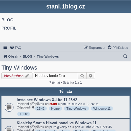
stani.1blog.cz
BLOG
PROFIL
FAQ
Registrovat
Přihlásit se
H
Obsah
BLOG
Tiny Windows
l
Tiny Windows
e
Hledat
Pokročilé hledání
Nové téma
d
7 témat • Stránka
1
z
1
a
Témata
t
Instalace Windows X-Lite 11 23H2
Poslední příspěvek od
stani
«
pon 07. dub 2025 12:26:05
Odpovědi:
6
23H2
Home
Tiny-Windows
Windows-11
X-Lite
Klasický Start a Hlavní panel ve Windows 11
Poslední příspěvek od
pr-ra@volny.cz
«
pon 31. bře 2025 11:21:45
Odpovědi:
4