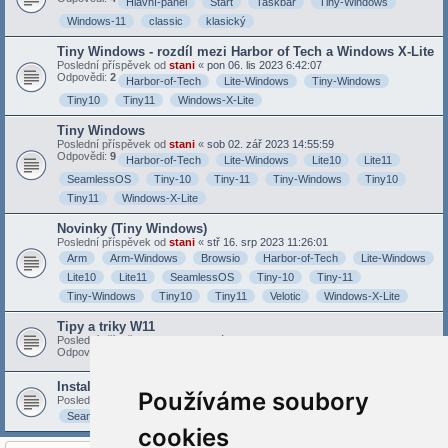
Hlavní-panel
Start
Taskbar
Tiny-Windows
Windows-11
classic
klasický
Tiny Windows - rozdíl mezi Harbor of Tech a Windows X-Lite
Poslední příspěvek od
stani
«
pon 06. lis 2023 6:42:07
Odpovědi:
2
Harbor-of-Tech
Lite-Windows
Tiny-Windows
Tiny10
Tiny11
Windows-X-Lite
Tiny Windows
Poslední příspěvek od
stani
«
sob 02. zář 2023 14:55:59
Odpovědi:
9
Harbor-of-Tech
Lite-Windows
Lite10
Lite11
SeamlessOS
Tiny-10
Tiny-11
Tiny-Windows
Tiny10
Tiny11
Windows-X-Lite
Novinky (Tiny Windows)
Poslední příspěvek od
stani
«
stř 16. srp 2023 11:26:01
Arm
Arm-Windows
Browsio
Harbor-of-Tech
Lite-Windows
Lite10
Lite11
SeamlessOS
Tiny-10
Tiny-11
Tiny-Windows
Tiny10
Tiny11
Velotic
Windows-X-Lite
Tipy a triky W11
Poslední příspěvek od
zeleno
«
pát 04. srp 2023 18:57:12
Odpovědi:
3
Tiny11
Windows11
Instalace Tiny Windows
Používáme soubory
Poslední příspěvek od
stani
«
sob 01. črc 2023 10:16:50
SeamlessOS
Windows
instalace
tiny
cookies