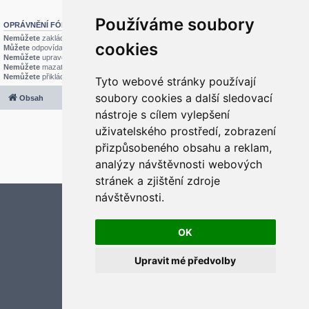
Používáme soubory
OPRÁVNĚNÍ FÓRA
Nemůžete
zakládat nová témata v tomto fóru
cookies
Můžete
odpovídat v tomto fóru
Nemůžete
upravovat své příspěvky v tomto fóru
Nemůžete
mazat své příspěvky v tomto fóru
Nemůžete
přikládat soubory v tomto fóru
Tyto webové stránky používají
soubory cookies a další sledovací
Obsah
Všechny časy jsou v
UTC+02:00
nástroje s cílem vylepšení
2020 © ASTRA - CZ s.r.o.
uživatelského prostředí, zobrazení
Založeno na
phpBB
® Forum Software © phpBB Limited
Český překlad –
phpBB.cz
přizpůsobeného obsahu a reklam,
Optimized by:
phpBB SEO
analýzy návštěvnosti webových
Soukromí
|
Podmínky
stránek a zjištění zdroje
návštěvnosti.
Aktualizujte předvolby souborů cookies
OK
Upravit mé předvolby