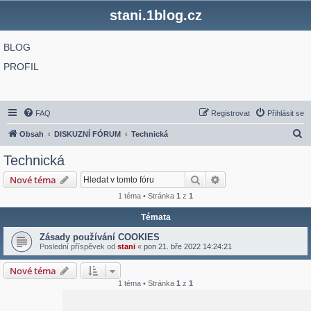
stani.1blog.cz
BLOG
PROFIL
FAQ
Registrovat
Přihlásit se
H
Obsah
DISKUZNÍ FÓRUM
Technická
l
Technická
e
Hledat
Pokročilé hledání
Nové téma
d
1 téma • Stránka
1
z
1
a
Témata
t
Zásady používání COOKIES
Poslední příspěvek od
stani
«
pon 21. bře 2022 14:24:21
Nové téma
1 téma • Stránka
1
z
1
Přejít na