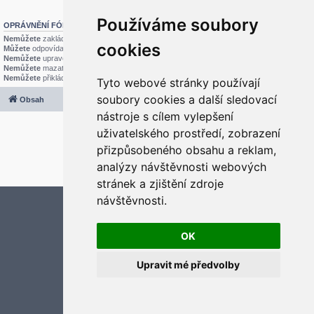
Používáme soubory
OPRÁVNĚNÍ FÓRA
Nemůžete
zakládat nová témata v tomto fóru
cookies
Můžete
odpovídat v tomto fóru
Nemůžete
upravovat své příspěvky v tomto fóru
Nemůžete
mazat své příspěvky v tomto fóru
Nemůžete
přikládat soubory v tomto fóru
Tyto webové stránky používají
soubory cookies a další sledovací
Obsah
Všechny časy jsou v
UTC+02:00
nástroje s cílem vylepšení
2020 © ASTRA - CZ s.r.o.
uživatelského prostředí, zobrazení
Založeno na
phpBB
® Forum Software © phpBB Limited
Český překlad –
phpBB.cz
přizpůsobeného obsahu a reklam,
Optimized by:
phpBB SEO
analýzy návštěvnosti webových
Soukromí
|
Podmínky
stránek a zjištění zdroje
návštěvnosti.
Aktualizujte předvolby souborů cookies
OK
Upravit mé předvolby