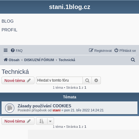
stani.1blog.cz
BLOG
PROFIL
FAQ
Registrovat
Přihlásit se
H
Obsah
DISKUZNÍ FÓRUM
Technická
l
Technická
e
Hledat
Pokročilé hledání
Nové téma
d
1 téma • Stránka
1
z
1
a
Témata
t
Zásady používání COOKIES
Poslední příspěvek od
stani
«
pon 21. bře 2022 14:24:21
Nové téma
1 téma • Stránka
1
z
1
Přejít na