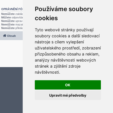
Používáme soubory
OPRÁVNĚNÍ FÓRA
Nemůžete
zakládat nová témata v tomto fóru
cookies
Můžete
odpovídat v tomto fóru
Nemůžete
upravovat své příspěvky v tomto fóru
Nemůžete
mazat své příspěvky v tomto fóru
Nemůžete
přikládat soubory v tomto fóru
Tyto webové stránky používají
soubory cookies a další sledovací
Obsah
Všechny časy jsou v
UTC+02:00
nástroje s cílem vylepšení
2020 © ASTRA - CZ s.r.o.
uživatelského prostředí, zobrazení
Založeno na
phpBB
® Forum Software © phpBB Limited
Český překlad –
phpBB.cz
přizpůsobeného obsahu a reklam,
Optimized by:
phpBB SEO
analýzy návštěvnosti webových
Soukromí
|
Podmínky
stránek a zjištění zdroje
návštěvnosti.
Aktualizujte předvolby souborů cookies
OK
Upravit mé předvolby