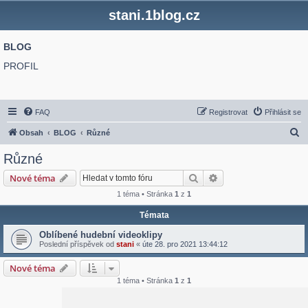
stani.1blog.cz
BLOG
PROFIL
FAQ
Registrovat
Přihlásit se
H
Obsah
BLOG
Různé
l
Různé
e
Hledat
Pokročilé hledání
Nové téma
d
1 téma • Stránka
1
z
1
a
Témata
t
Oblíbené hudební videoklipy
Poslední příspěvek od
stani
«
úte 28. pro 2021 13:44:12
Nové téma
1 téma • Stránka
1
z
1
Přejít na