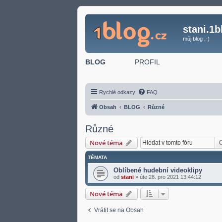
stani.1b
můj blog ;-)
BLOG
PROFIL
Rychlé odkazy
FAQ
Obsah
BLOG
Různé
Různé
Nové téma
TÉMATA
Oblíbené hudební videoklipy
od
stani
»
úte 28. pro 2021 13:44:12
Nové téma
Vrátit se na Obsah