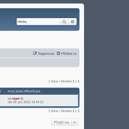
Hledat
Pokročilé hledání
Registrovat
Přihlásit se
1 téma • Stránka
1
z
1
Í
POSLEDNÍ PŘÍSPĚVEK
od
stani
úte 28. pro 2021 13:44:12
1 téma • Stránka
1
z
1
Přejít na