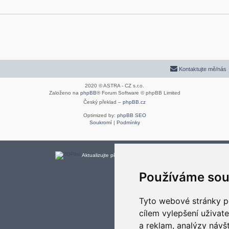
Kontaktujte mě/nás
2020 © ASTRA - CZ s.r.o.
Založeno na
phpBB
® Forum Software © phpBB Limited
Český překlad –
phpBB.cz
Optimized by:
phpBB SEO
Soukromí
|
Podmínky
Aktualizujte předvolby souborů cookies
Používáme sou
Tyto webové stránky po
cílem vylepšení uživat
a reklam, analýzy návš