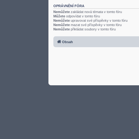
OPRÁVNĚNÍ FÓRA
Nemůžete
zakládat nová témata v tomto fóru
Můžete
odpovídat v tomto fóru
Nemůžete
upravovat své příspěvky v tomto fóru
Nemůžete
mazat své příspěvky v tomto fóru
Nemůžete
přikládat soubory v tomto fóru
Obsah