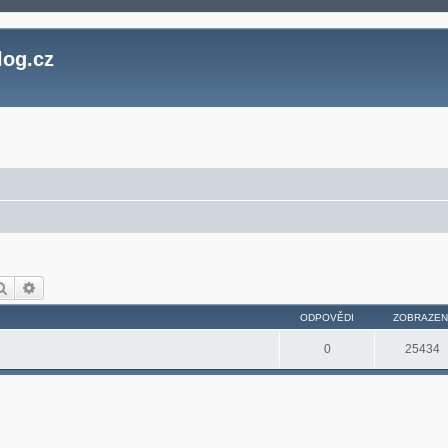
log.cz
Hledat
Pokročilé hledání
ODPOVĚDI
ZOBRAZEN
0
25434