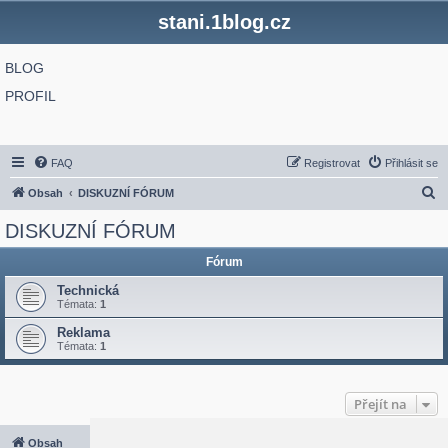
stani.1blog.cz
BLOG
PROFIL
FAQ
Registrovat
Přihlásit se
H
Obsah
DISKUZNÍ FÓRUM
l
DISKUZNÍ FÓRUM
e
Fórum
d
a
Technická
Témata:
1
t
Reklama
Témata:
1
Přejít na
Obsah
Všechny časy jsou v
UTC+02:00