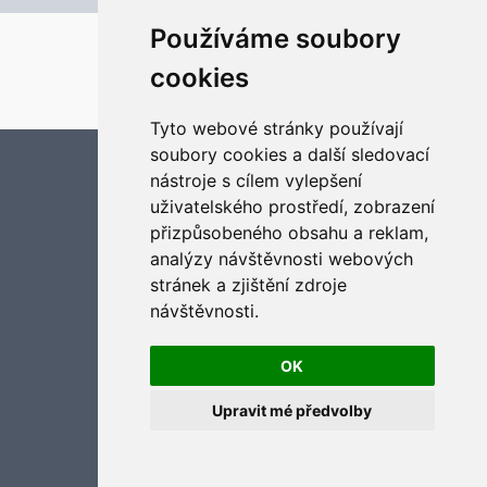
Používáme soubory
2020 © ASTRA - CZ s.r.o.
Založeno na
phpBB
® Forum Software © phpBB Limited
Český překlad –
phpBB.cz
cookies
Optimized by:
phpBB SEO
Soukromí
|
Podmínky
Tyto webové stránky používají
soubory cookies a další sledovací
Aktualizujte předvolby souborů cookies
nástroje s cílem vylepšení
uživatelského prostředí, zobrazení
přizpůsobeného obsahu a reklam,
analýzy návštěvnosti webových
stránek a zjištění zdroje
návštěvnosti.
OK
Upravit mé předvolby