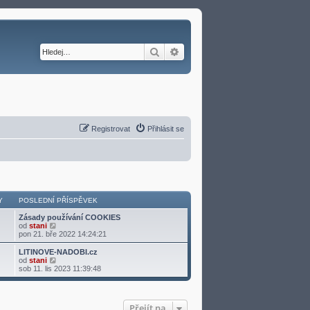
Hledat
Pokročilé hledání
Registrovat
Přihlásit se
Y
POSLEDNÍ PŘÍSPĚVEK
Zásady používání COOKIES
Z
od
stani
o
pon 21. bře 2022 14:24:21
b
r
LITINOVE-NADOBI.cz
a
Z
od
stani
z
o
sob 11. lis 2023 11:39:48
i
b
t
r
p
a
o
z
Přejít na
s
i