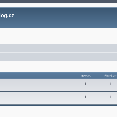
log.cz
TÉMATA
PŘÍSPĚVK
1
1
1
1