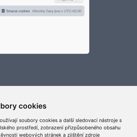
l
t
e
p
d
o
Smazat cookies
Všechny časy jsou v
UTC+02:00
n
s
í
l
p
e
ř
d
í
n
s
í
p
p
ě
ř
v
í
e
s
k
p
ě
v
e
k
bory cookies
užívají soubory cookies a další sledovací nástroje s
elského prostředí, zobrazení přizpůsobeného obsahu
těvnosti webových stránek a zjištění zdroje