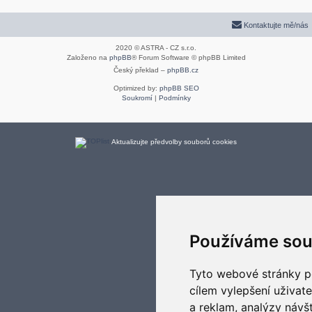
Kontaktujte mě/nás
2020 © ASTRA - CZ s.r.o.
Založeno na
phpBB
® Forum Software © phpBB Limited
Český překlad –
phpBB.cz
Optimized by:
phpBB SEO
Soukromí
|
Podmínky
Aktualizujte předvolby souborů cookies
Používáme sou
Tyto webové stránky po
cílem vylepšení uživat
a reklam, analýzy návš