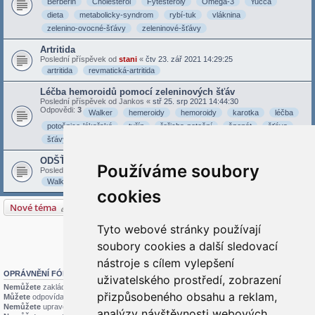
Berberin
Cholesterol
Fytesteroly
Omega-3
Yucca
dieta
metabolicky-syndrom
rybí-tuk
vláknina
zelenino-ovocné-šťávy
zeleninové-šťávy
Artritida
Poslední příspěvek od
stani
«
čtv 23. zář 2021 14:29:25
artritida
revmatická-artritida
Léčba hemoroidů pomocí zeleninových šťáv
Poslední příspěvek od
Jankos
«
stř 25. srp 2021 14:44:30
Odpovědi:
3
Walker
hemeroidy
hemoroidy
karotka
léčba
potočnice-lékařská
tuřín
řeřicha-potoční
špenát
šťáva
šťávy
ODŠŤAVŇOVAČ - zeleninové a ovocné šťávy
Používáme soubory
Poslední příspěvek od
stani
«
sob 22. kvě 2021 16:05:03
Walker
karotka
odšťavňovač
špenát
šťávy
cookies
Nové téma
5 témat • Stránka
1
z
1
Tyto webové stránky používají
Přejít na
soubory cookies a další sledovací
nástroje s cílem vylepšení
OPRÁVNĚNÍ FÓRA
uživatelského prostředí, zobrazení
Nemůžete
zakládat nová témata v tomto fóru
přizpůsobeného obsahu a reklam,
Můžete
odpovídat v tomto fóru
Nemůžete
upravovat své příspěvky v tomto fóru
analýzy návštěvnosti webových