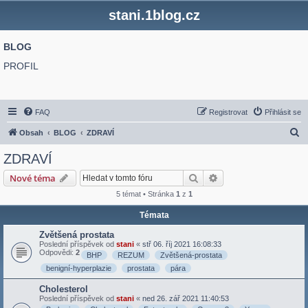
stani.1blog.cz
BLOG
PROFIL
FAQ
Registrovat
Přihlásit se
H
Obsah
BLOG
ZDRAVÍ
l
ZDRAVÍ
e
Hledat
Pokročilé hledání
Nové téma
d
5 témat • Stránka
1
z
1
a
Témata
t
Zvětšená prostata
Poslední příspěvek od
stani
«
stř 06. říj 2021 16:08:33
Odpovědi:
2
BHP
REZUM
Zvětšená-prostata
benigní-hyperplazie
prostata
pára
Cholesterol
Poslední příspěvek od
stani
«
ned 26. zář 2021 11:40:53