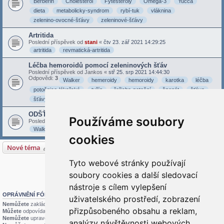
Berberin
Cholesterol
Fytesteroly
Omega-3
Yucca
dieta
metabolicky-syndrom
rybí-tuk
vláknina
zelenino-ovocné-šťávy
zeleninové-šťávy
Artritida
Poslední příspěvek od
stani
«
čtv 23. zář 2021 14:29:25
artritida
revmatická-artritida
Léčba hemoroidů pomocí zeleninových šťáv
Poslední příspěvek od
Jankos
«
stř 25. srp 2021 14:44:30
Odpovědi:
3
Walker
hemeroidy
hemoroidy
karotka
léčba
potočnice-lékařská
tuřín
řeřicha-potoční
špenát
šťáva
šťávy
ODŠŤAVŇOVAČ - zeleninové a ovocné šťávy
Používáme soubory
Poslední příspěvek od
stani
«
sob 22. kvě 2021 16:05:03
Walker
karotka
odšťavňovač
špenát
šťávy
cookies
Nové téma
5 témat • Stránka
1
z
1
Tyto webové stránky používají
Přejít na
soubory cookies a další sledovací
nástroje s cílem vylepšení
OPRÁVNĚNÍ FÓRA
uživatelského prostředí, zobrazení
Nemůžete
zakládat nová témata v tomto fóru
přizpůsobeného obsahu a reklam,
Můžete
odpovídat v tomto fóru
Nemůžete
upravovat své příspěvky v tomto fóru
analýzy návštěvnosti webových