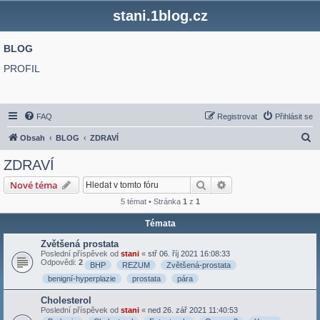
stani.1blog.cz
BLOG
PROFIL
FAQ
Registrovat
Přihlásit se
H
Obsah
BLOG
ZDRAVÍ
l
ZDRAVÍ
e
Hledat
Pokročilé hledání
Nové téma
d
5 témat • Stránka
1
z
1
a
Témata
t
Zvětšená prostata
Poslední příspěvek od
stani
«
stř 06. říj 2021 16:08:33
Odpovědi:
2
BHP
REZUM
Zvětšená-prostata
benigní-hyperplazie
prostata
pára
Cholesterol
Poslední příspěvek od
stani
«
ned 26. zář 2021 11:40:53