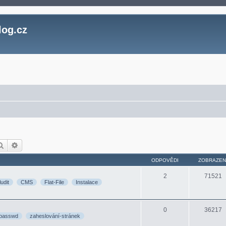
log.cz
Hledat
Pokročilé hledání
ODPOVĚDI
ZOBRAZEN
2
71521
ludit
CMS
Flat-File
Instalace
0
36217
tpasswd
zaheslování-stránek