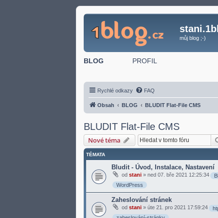
stani.1b
můj blog ;-)
BLOG
PROFIL
Rychlé odkazy
FAQ
Obsah
BLOG
BLUDIT Flat-File CMS
BLUDIT Flat-File CMS
Nové téma
TÉMATA
Bludit - Úvod, Instalace, Nastavení
od
stani
»
ned 07. bře 2021 12:25:34
B
WordPress
Zaheslování stránek
od
stani
»
úte 21. pro 2021 17:59:24
h
zaheslování-stránky