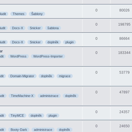
0
80026
ludit
Themes
Šablony
0
198795
ludit
Docs-X
Snicker
šablona
0
86664
ludit
Docs-X
Snicker
doplněk
plugin
er
0
183344
dit
WordPress
WordPress-Importer
0
53779
dit
Domain-Migrator
doplněk
migrace
0
47897
udit
TimeMachine-X
administrace
doplněk
0
24357
dit
TinyMCE
doplněk
plugin
0
24650
dit
Booty-Dark
administrace
doplněk