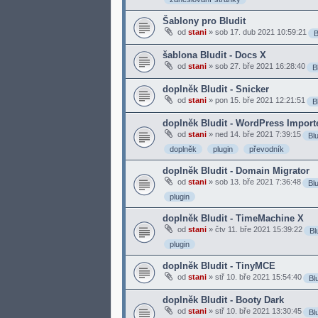
Šablony pro Bludit
od
stani
»
sob 17. dub 2021 10:59:21
B
šablona Bludit - Docs X
od
stani
»
sob 27. bře 2021 16:28:40
B
doplněk Bludit - Snicker
od
stani
»
pon 15. bře 2021 12:21:51
B
doplněk Bludit - WordPress Import
od
stani
»
ned 14. bře 2021 7:39:15
Blu
doplněk
plugin
převodník
doplněk Bludit - Domain Migrator
od
stani
»
sob 13. bře 2021 7:36:48
Blu
plugin
doplněk Bludit - TimeMachine X
od
stani
»
čtv 11. bře 2021 15:39:22
Bl
plugin
doplněk Bludit - TinyMCE
od
stani
»
stř 10. bře 2021 15:54:40
Blu
doplněk Bludit - Booty Dark
od
stani
»
stř 10. bře 2021 13:30:45
Blu