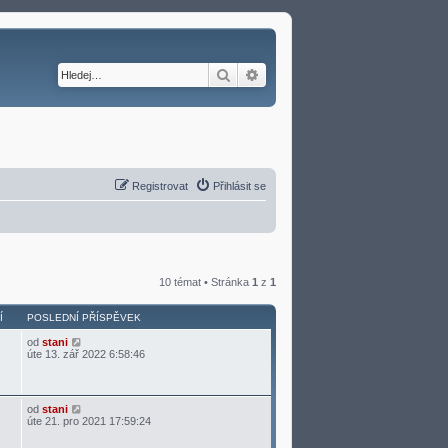
Hledat
Pokročilé hledání
Registrovat
Přihlásit se
10 témat • Stránka
1
z
1
Í
POSLEDNÍ PŘÍSPĚVEK
od
stani
úte 13. zář 2022 6:58:46
od
stani
úte 21. pro 2021 17:59:24