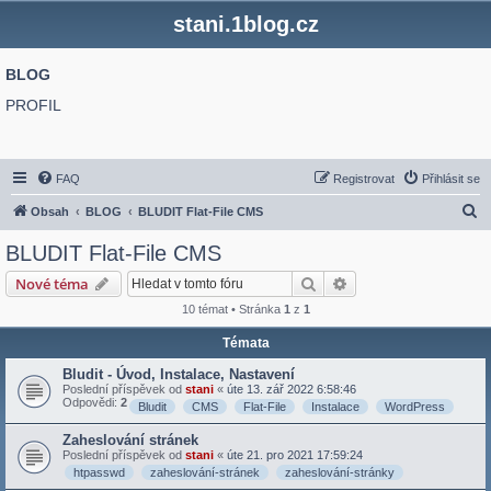
stani.1blog.cz
BLOG
PROFIL
FAQ
Registrovat
Přihlásit se
H
Obsah
BLOG
BLUDIT Flat-File CMS
l
BLUDIT Flat-File CMS
e
Hledat
Pokročilé hledání
Nové téma
d
10 témat • Stránka
1
z
1
a
Témata
t
Bludit - Úvod, Instalace, Nastavení
Poslední příspěvek od
stani
«
úte 13. zář 2022 6:58:46
Odpovědi:
2
Bludit
CMS
Flat-File
Instalace
WordPress
Zaheslování stránek
Poslední příspěvek od
stani
«
úte 21. pro 2021 17:59:24
htpasswd
zaheslování-stránek
zaheslování-stránky