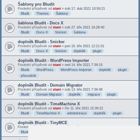
Šablony pro Bludit
Poslední příspěvek od
stani
«
sob 17. dub 2021 10:59:21
Bludit
Themes
Šablony
šablona Bludit - Docs X
Poslední příspěvek od
stani
«
sob 27. bře 2021 16:28:40
Bludit
Docs-X
Snicker
šablona
doplněk Bludit - Snicker
Poslední příspěvek od
stani
«
pon 15. bře 2021 12:21:51
Bludit
Docs-X
Snicker
doplněk
plugin
doplněk Bludit - WordPress Importer
Poslední příspěvek od
stani
«
ned 14. bře 2021 7:39:15
Bludit
WordPress
WordPress-Importer
doplněk
plugin
převodník
doplněk Bludit - Domain Migrator
Poslední příspěvek od
stani
«
sob 13. bře 2021 7:36:48
Bludit
Domain-Migrator
doplněk
migrace
plugin
doplněk Bludit - TimeMachine X
Poslední příspěvek od
stani
«
čtv 11. bře 2021 15:39:22
Bludit
TimeMachine-X
administrace
doplněk
plugin
doplněk Bludit - TinyMCE
Poslední příspěvek od
stani
«
stř 10. bře 2021 15:54:40
Bludit
TinyMCE
doplněk
plugin