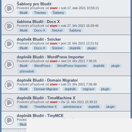
Šablony pro Bludit
Poslední příspěvek od
stani
«
sob 17. dub 2021 10:59:21
Bludit
Themes
Šablony
šablona Bludit - Docs X
Poslední příspěvek od
stani
«
sob 27. bře 2021 16:28:40
Bludit
Docs-X
Snicker
šablona
doplněk Bludit - Snicker
Poslední příspěvek od
stani
«
pon 15. bře 2021 12:21:51
Bludit
Docs-X
Snicker
doplněk
plugin
doplněk Bludit - WordPress Importer
Poslední příspěvek od
stani
«
ned 14. bře 2021 7:39:15
Bludit
WordPress
WordPress-Importer
doplněk
plugin
převodník
doplněk Bludit - Domain Migrator
Poslední příspěvek od
stani
«
sob 13. bře 2021 7:36:48
Bludit
Domain-Migrator
doplněk
migrace
plugin
doplněk Bludit - TimeMachine X
Poslední příspěvek od
stani
«
čtv 11. bře 2021 15:39:22
Bludit
TimeMachine-X
administrace
doplněk
plugin
doplněk Bludit - TinyMCE
Poslední příspěvek od
stani
«
stř 10. bře 2021 15:54:40
Bludit
TinyMCE
doplněk
plugin