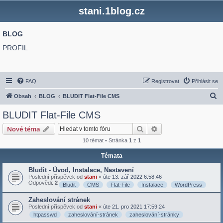
stani.1blog.cz
BLOG
PROFIL
FAQ
Registrovat
Přihlásit se
H
Obsah
BLOG
BLUDIT Flat-File CMS
l
BLUDIT Flat-File CMS
e
Hledat
Pokročilé hledání
Nové téma
d
10 témat • Stránka
1
z
1
a
Témata
t
Bludit - Úvod, Instalace, Nastavení
Poslední příspěvek od
stani
«
úte 13. zář 2022 6:58:46
Odpovědi:
2
Bludit
CMS
Flat-File
Instalace
WordPress
Zaheslování stránek
Poslední příspěvek od
stani
«
úte 21. pro 2021 17:59:24
htpasswd
zaheslování-stránek
zaheslování-stránky