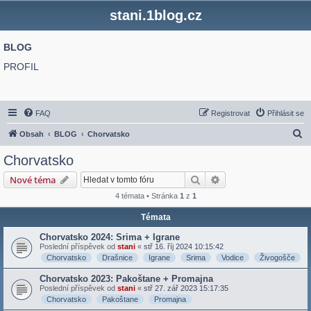
stani.1blog.cz
BLOG
PROFIL
FAQ
Registrovat
Přihlásit se
H
Obsah
BLOG
Chorvatsko
l
Chorvatsko
e
Hledat
Pokročilé hledání
Nové téma
d
4 témata • Stránka
1
z
1
a
Témata
t
Chorvatsko 2024: Srima + Igrane
Poslední příspěvek od
stani
«
stř 16. říj 2024 10:15:42
Chorvatsko
Drašnice
Igrane
Srima
Vodice
Živogošče
Chorvatsko 2023: Pakoštane + Promajna
Poslední příspěvek od
stani
«
stř 27. zář 2023 15:17:35
Chorvatsko
Pakoštane
Promajna