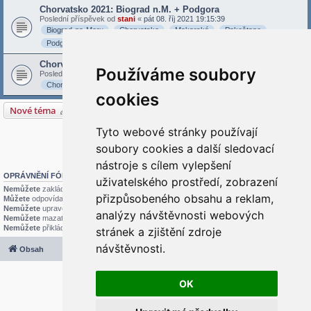
Chorvatsko 2021: Biograd n.M. + Podgora
Poslední příspěvek od
stani
«
pát 08. říj 2021 19:15:39
Biograd-na-Moru
Chorvatsko
Makarská
Pakoštane
Podgora
Primošten
Vransko-jezero
Chorvatsko fotoblog - kde jsem v posledních letech byl
Používáme soubory
Poslední příspěvek od
stani
«
sob 22. srp 2020 21:24:33
Chorvatsko
cookies
Nové téma
4 témata • Stránka
1
z
1
Tyto webové stránky používají
Přejít na
soubory cookies a další sledovací
nástroje s cílem vylepšení
OPRÁVNĚNÍ FÓRA
uživatelského prostředí, zobrazení
Nemůžete
zakládat nová témata v tomto fóru
přizpůsobeného obsahu a reklam,
Můžete
odpovídat v tomto fóru
Nemůžete
upravovat své příspěvky v tomto fóru
analýzy návštěvnosti webových
Nemůžete
mazat své příspěvky v tomto fóru
Nemůžete
přikládat soubory v tomto fóru
stránek a zjištění zdroje
návštěvnosti.
Obsah
Všechny časy jsou v
UTC+02:00
2020 © ASTRA - CZ s.r.o.
Založeno na
phpBB
® Forum Software © phpBB Limited
OK
Český překlad –
phpBB.cz