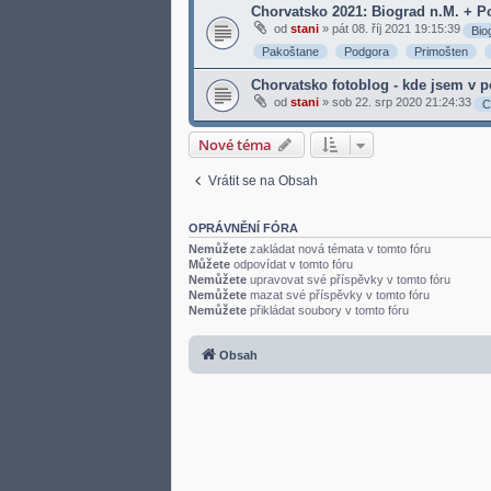
Chorvatsko 2021: Biograd n.M. + 
od
stani
»
pát 08. říj 2021 19:15:39
Bio
Pakoštane
Podgora
Primošten
Chorvatsko fotoblog - kde jsem v p
od
stani
»
sob 22. srp 2020 21:24:33
C
Nové téma
Vrátit se na Obsah
OPRÁVNĚNÍ FÓRA
Nemůžete
zakládat nová témata v tomto fóru
Můžete
odpovídat v tomto fóru
Nemůžete
upravovat své příspěvky v tomto fóru
Nemůžete
mazat své příspěvky v tomto fóru
Nemůžete
přikládat soubory v tomto fóru
Obsah