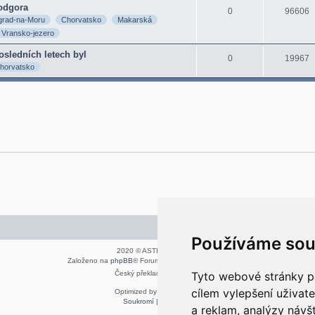
Podgora
0
96606
grad-na-Moru
Chorvatsko
Makarská
Vransko-jezero
osledních letech byl
0
19967
horvatsko
Kontaktujte mě/nás
Používáme sou
2020 © ASTRA - CZ s.r.o.
Založeno na
phpBB
® Forum Software © phpBB Limited
Český překlad –
phpBB.cz
Tyto webové stránky po
cílem vylepšení uživat
Optimized by:
phpBB SEO
Soukromí
|
Podmínky
a reklam, analýzy návš