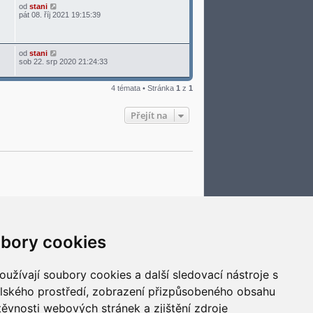
od
stani
pát 08. říj 2021 19:15:39
od
stani
sob 22. srp 2020 21:24:33
4 témata • Stránka
1
z
1
Přejít na
Smazat cookies
Všechny časy jsou v
UTC+02:00
bory cookies
užívají soubory cookies a další sledovací nástroje s
elského prostředí, zobrazení přizpůsobeného obsahu
těvnosti webových stránek a zjištění zdroje