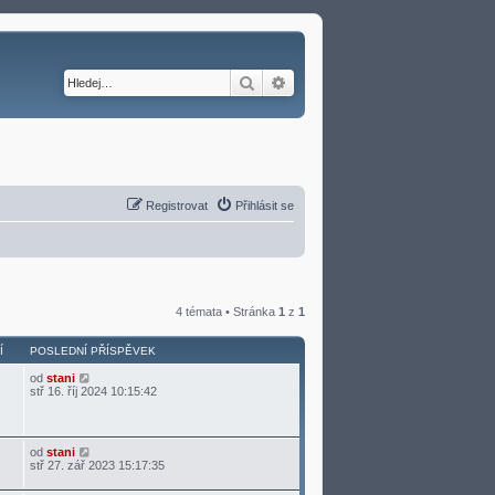
Hledat
Pokročilé hledání
Registrovat
Přihlásit se
4 témata • Stránka
1
z
1
Í
POSLEDNÍ PŘÍSPĚVEK
od
stani
stř 16. říj 2024 10:15:42
od
stani
stř 27. zář 2023 15:17:35