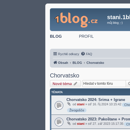
stani.1b
můj blog ;-)
BLOG
PROFIL
Rychlé odkazy
FAQ
Obsah
BLOG
Chorvatsko
Chorvatsko
Nové téma
TÉMATA
Chorvatsko 2024: Srima + Igrane
od
stani
»
stř 16. říj 2024 10:15:42
Cho
Živogošče
Chorvatsko 2023: Pakoštane + Pro
od
stani
»
stř 27. zář 2023 15:17:35
Ch