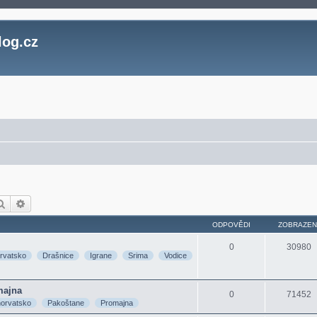
log.cz
Hledat
Pokročilé hledání
ODPOVĚDI
ZOBRAZEN
0
30980
rvatsko
Drašnice
Igrane
Srima
Vodice
majna
0
71452
orvatsko
Pakoštane
Promajna