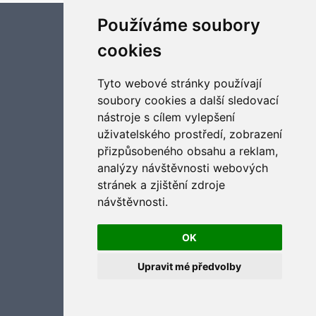
Používáme soubory
Aktualizujte předvolby souborů cookies
cookies
Tyto webové stránky používají
soubory cookies a další sledovací
nástroje s cílem vylepšení
uživatelského prostředí, zobrazení
přizpůsobeného obsahu a reklam,
analýzy návštěvnosti webových
stránek a zjištění zdroje
návštěvnosti.
OK
Upravit mé předvolby