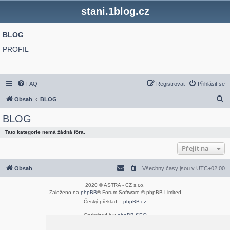
stani.1blog.cz
BLOG
PROFIL
FAQ
Registrovat
Přihlásit se
H
Obsah
BLOG
l
BLOG
e
Tato kategorie nemá žádná fóra.
d
Přejít na
a
t
Obsah
Všechny časy jsou v
UTC+02:00
2020 © ASTRA - CZ s.r.o.
Založeno na
phpBB
® Forum Software © phpBB Limited
Český překlad –
phpBB.cz
Optimized by:
phpBB SEO
Soukromí
|
Podmínky