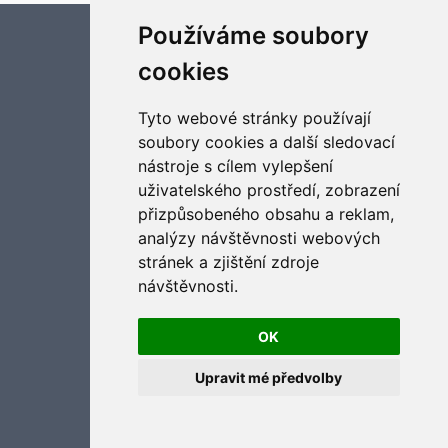
Používáme soubory
Aktualizujte předvolby souborů cookies
cookies
Tyto webové stránky používají
soubory cookies a další sledovací
nástroje s cílem vylepšení
uživatelského prostředí, zobrazení
přizpůsobeného obsahu a reklam,
analýzy návštěvnosti webových
stránek a zjištění zdroje
návštěvnosti.
OK
Upravit mé předvolby