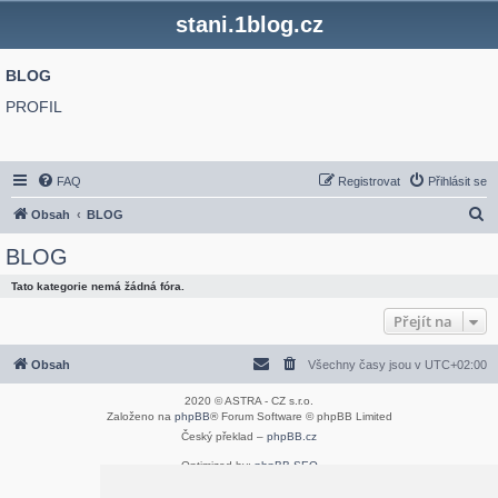
stani.1blog.cz
BLOG
PROFIL
FAQ
Registrovat
Přihlásit se
H
Obsah
BLOG
l
BLOG
e
Tato kategorie nemá žádná fóra.
d
Přejít na
a
t
Obsah
Všechny časy jsou v
UTC+02:00
2020 © ASTRA - CZ s.r.o.
Založeno na
phpBB
® Forum Software © phpBB Limited
Český překlad –
phpBB.cz
Optimized by:
phpBB SEO
Soukromí
|
Podmínky