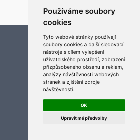
Založeno na
phpBB
® Forum Software © phpBB Limited
Český překlad –
phpBB.cz
Používáme soubory
Optimized by:
phpBB SEO
Soukromí
|
Podmínky
cookies
Aktualizujte předvolby souborů cookies
Tyto webové stránky používají
soubory cookies a další sledovací
nástroje s cílem vylepšení
uživatelského prostředí, zobrazení
přizpůsobeného obsahu a reklam,
analýzy návštěvnosti webových
stránek a zjištění zdroje
návštěvnosti.
OK
Upravit mé předvolby