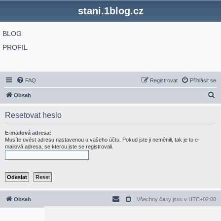
stani.1blog.cz
BLOG
PROFIL
FAQ
Registrovat
Přihlásit se
H
Obsah
l
Resetovat heslo
e
d
E-mailová adresa:
Musíte uvést adresu nastavenou u vašeho účtu. Pokud jste ji neměnili, tak je to e-
a
mailová adresa, se kterou jste se registrovali.
t
Obsah
Všechny časy jsou v
UTC+02:00
2020 © ASTRA - CZ s.r.o.