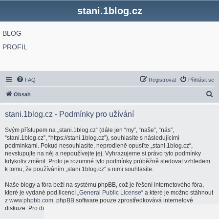
stani.1blog.cz
BLOG
PROFIL
FAQ
Registrovat
Přihlásit se
H
Obsah
l
stani.1blog.cz - Podmínky pro užívání
e
d
Svým přístupem na „stani.1blog.cz“ (dále jen “my”, “naše”, “nás”,
“stani.1blog.cz”, “https://stani.1blog.cz”), souhlasíte s následujícími
a
podmínkami. Pokud nesouhlasíte, neprodleně opusťte „stani.1blog.cz“,
t
nevstupujte na něj a nepoužívejte jej. Vyhrazujeme si právo tyto podmínky
kdykoliv změnit. Proto je rozumné tyto podmínky průběžně sledovat vzhledem
k tomu, že používáním „stani.1blog.cz“ s nimi souhlasíte.
Naše blogy a fóra beží na systému phpBB, což je řešení internetového fóra,
které je vydané pod licencí „
General Public License
“ a které je možno stáhnout
z
www.phpbb.com
. phpBB software pouze zprostředkovává internetové
diskuze. Pro další informace o phpBB navštivte:
http://www.phpbb.com/
.