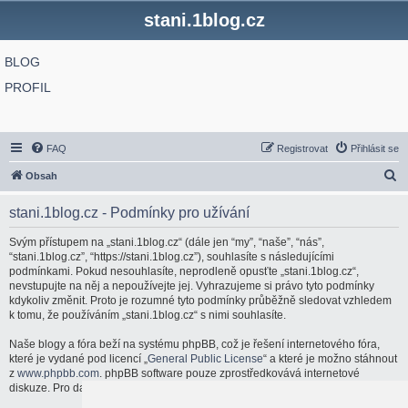
stani.1blog.cz
BLOG
PROFIL
FAQ
Registrovat
Přihlásit se
H
Obsah
l
stani.1blog.cz - Podmínky pro užívání
e
d
Svým přístupem na „stani.1blog.cz“ (dále jen “my”, “naše”, “nás”,
“stani.1blog.cz”, “https://stani.1blog.cz”), souhlasíte s následujícími
a
podmínkami. Pokud nesouhlasíte, neprodleně opusťte „stani.1blog.cz“,
t
nevstupujte na něj a nepoužívejte jej. Vyhrazujeme si právo tyto podmínky
kdykoliv změnit. Proto je rozumné tyto podmínky průběžně sledovat vzhledem
k tomu, že používáním „stani.1blog.cz“ s nimi souhlasíte.
Naše blogy a fóra beží na systému phpBB, což je řešení internetového fóra,
které je vydané pod licencí „
General Public License
“ a které je možno stáhnout
z
www.phpbb.com
. phpBB software pouze zprostředkovává internetové
diskuze. Pro další informace o phpBB navštivte:
http://www.phpbb.com/
.