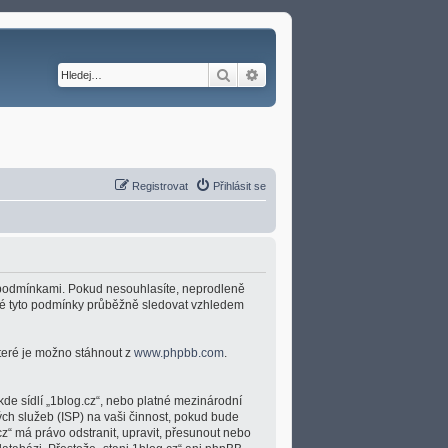
Hledat
Pokročilé hledání
Registrovat
Přihlásit se
ími podmínkami. Pokud nesouhlasíte, neprodleně
umné tyto podmínky průběžně sledovat vzhledem
které je možno stáhnout z
www.phpbb.com
.
kde sídlí „1blog.cz“, nebo platné mezinárodní
ch služeb (ISP) na vaši činnost, pokud bude
cz“ má právo odstranit, upravit, přesunout nebo