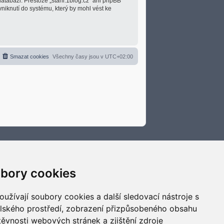
atabázi. Přestože „stani.1blog.cz“ ani phpBB
niknutí do systému, který by mohl vést ke
Smazat cookies
Všechny časy jsou v
UTC+02:00
bory cookies
užívají soubory cookies a další sledovací nástroje s
elského prostředí, zobrazení přizpůsobeného obsahu
těvnosti webových stránek a zjištění zdroje