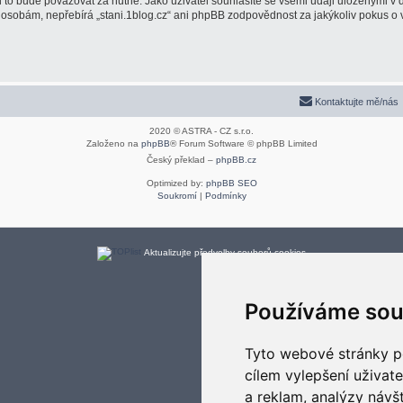
to bude považovat za nutné. Jako uživatel souhlasíte se všemi údaji uloženými v d
m osobám, nepřebírá „stani.1blog.cz“ ani phpBB zodpovědnost za jakýkoliv pokus o v
Kontaktujte mě/nás
2020 © ASTRA - CZ s.r.o.
Založeno na
phpBB
® Forum Software © phpBB Limited
Český překlad –
phpBB.cz
Optimized by:
phpBB SEO
Soukromí
|
Podmínky
Aktualizujte předvolby souborů cookies
Používáme sou
Tyto webové stránky po
cílem vylepšení uživat
a reklam, analýzy návš