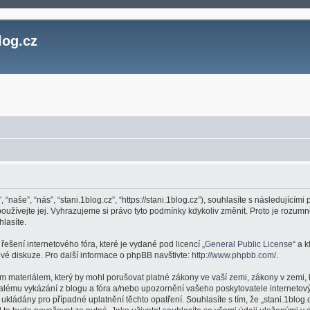
log.cz
, “naše”, “nás”, “stani.1blog.cz”, “https://stani.1blog.cz”), souhlasíte s následujíc
epoužívejte jej. Vyhrazujeme si právo tyto podmínky kdykoliv změnit. Proto je roz
hlasíte.
ešení internetového fóra, které je vydané pod licencí „
General Public License
“ a 
é diskuze. Pro další informace o phpBB navštivte:
http://www.phpbb.com/
.
m materiálem, který by mohl porušovat platné zákony ve vaší zemi, zákony v zemi, 
valému vykázání z blogu a fóra a/nebo upozornění vašeho poskytovatele internetový
kládány pro případné uplatnění těchto opatření. Souhlasíte s tím, že „stani.1blog.