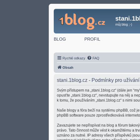
stani.1b
můj blog ;-)
BLOG
PROFIL
Rychlé odkazy
FAQ
Obsah
stani.1blog.cz - Podmínky pro užívání
Svým přístupem na „stani.1blog.cz“ (dále jen “my”
opusťte „stani.1blog.cz“, nevstupujte na něj a n
k tomu, že používáním „stani.1blog.cz“ s nimi sou
Naše blogy a fóra beží na systému phpBB, což je ř
phpBB software pouze zprostředkovává internetov
Zavazujete se nepřispívat na blog a fórum takový
právo. Tato činnost může vést k okamžitému a tr
uznáno za nutné. IP adresy všech příspěvků jsou u