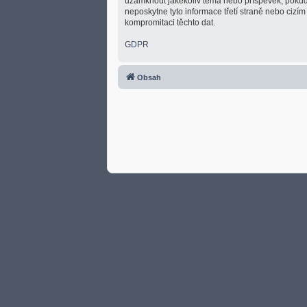
uzamknout jakékoliv téma nebo příspěvek, pokud 
neposkytne tyto informace třetí straně nebo cizí
kompromitaci těchto dat.
GDPR
Obsah