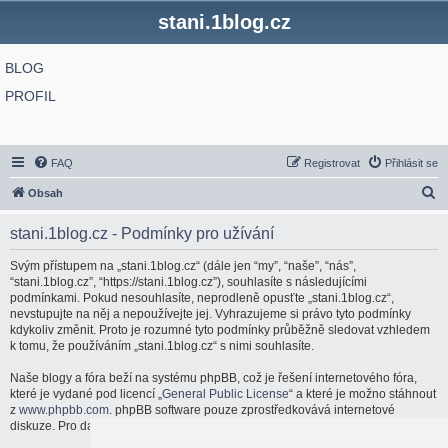
stani.1blog.cz
BLOG
PROFIL
FAQ
Registrovat
Přihlásit se
H
Obsah
l
stani.1blog.cz - Podmínky pro užívání
e
d
Svým přístupem na „stani.1blog.cz“ (dále jen “my”, “naše”, “nás”,
“stani.1blog.cz”, “https://stani.1blog.cz”), souhlasíte s následujícími
a
podmínkami. Pokud nesouhlasíte, neprodleně opusťte „stani.1blog.cz“,
t
nevstupujte na něj a nepoužívejte jej. Vyhrazujeme si právo tyto podmínky
kdykoliv změnit. Proto je rozumné tyto podmínky průběžně sledovat vzhledem
k tomu, že používáním „stani.1blog.cz“ s nimi souhlasíte.
Naše blogy a fóra beží na systému phpBB, což je řešení internetového fóra,
které je vydané pod licencí „
General Public License
“ a které je možno stáhnout
z
www.phpbb.com
. phpBB software pouze zprostředkovává internetové
diskuze. Pro další informace o phpBB navštivte:
http://www.phpbb.com/
.