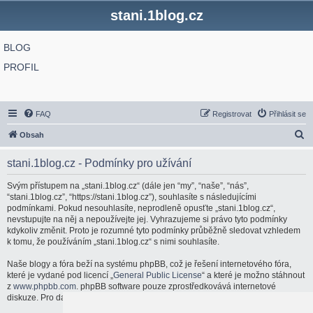
stani.1blog.cz
BLOG
PROFIL
FAQ
Registrovat
Přihlásit se
H
Obsah
l
stani.1blog.cz - Podmínky pro užívání
e
d
Svým přístupem na „stani.1blog.cz“ (dále jen “my”, “naše”, “nás”,
“stani.1blog.cz”, “https://stani.1blog.cz”), souhlasíte s následujícími
a
podmínkami. Pokud nesouhlasíte, neprodleně opusťte „stani.1blog.cz“,
t
nevstupujte na něj a nepoužívejte jej. Vyhrazujeme si právo tyto podmínky
kdykoliv změnit. Proto je rozumné tyto podmínky průběžně sledovat vzhledem
k tomu, že používáním „stani.1blog.cz“ s nimi souhlasíte.
Naše blogy a fóra beží na systému phpBB, což je řešení internetového fóra,
které je vydané pod licencí „
General Public License
“ a které je možno stáhnout
z
www.phpbb.com
. phpBB software pouze zprostředkovává internetové
diskuze. Pro další informace o phpBB navštivte:
http://www.phpbb.com/
.