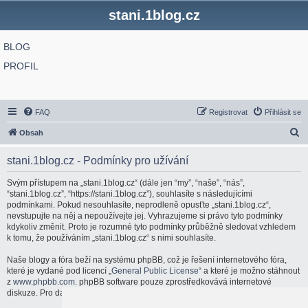
stani.1blog.cz
BLOG
PROFIL
FAQ
Registrovat
Přihlásit se
H
Obsah
l
stani.1blog.cz - Podmínky pro užívání
e
d
Svým přístupem na „stani.1blog.cz“ (dále jen “my”, “naše”, “nás”,
“stani.1blog.cz”, “https://stani.1blog.cz”), souhlasíte s následujícími
a
podmínkami. Pokud nesouhlasíte, neprodleně opusťte „stani.1blog.cz“,
t
nevstupujte na něj a nepoužívejte jej. Vyhrazujeme si právo tyto podmínky
kdykoliv změnit. Proto je rozumné tyto podmínky průběžně sledovat vzhledem
k tomu, že používáním „stani.1blog.cz“ s nimi souhlasíte.
Naše blogy a fóra beží na systému phpBB, což je řešení internetového fóra,
které je vydané pod licencí „
General Public License
“ a které je možno stáhnout
z
www.phpbb.com
. phpBB software pouze zprostředkovává internetové
diskuze. Pro další informace o phpBB navštivte:
http://www.phpbb.com/
.