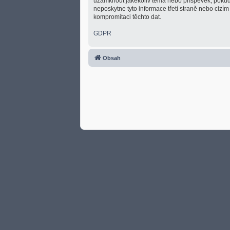
uzamknout jakékoliv téma nebo příspěvek, pokud 
neposkytne tyto informace třetí straně nebo cizí
kompromitaci těchto dat.
GDPR
Obsah