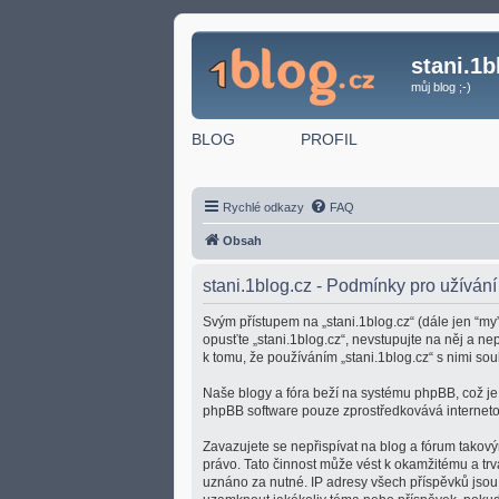
stani.1b
můj blog ;-)
BLOG
PROFIL
Rychlé odkazy
FAQ
Obsah
stani.1blog.cz - Podmínky pro užívání
Svým přístupem na „stani.1blog.cz“ (dále jen “my”
opusťte „stani.1blog.cz“, nevstupujte na něj a n
k tomu, že používáním „stani.1blog.cz“ s nimi sou
Naše blogy a fóra beží na systému phpBB, což je ř
phpBB software pouze zprostředkovává internetov
Zavazujete se nepřispívat na blog a fórum takový
právo. Tato činnost může vést k okamžitému a tr
uznáno za nutné. IP adresy všech příspěvků jsou u