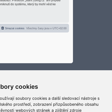
atabázi. Přestože „stani.1blog.cz“ ani phpBB
niknutí do systému, který by mohl vést ke
Smazat cookies
Všechny časy jsou v
UTC+02:00
bory cookies
užívají soubory cookies a další sledovací nástroje s
elského prostředí, zobrazení přizpůsobeného obsahu
těvnosti webových stránek a zjištění zdroje