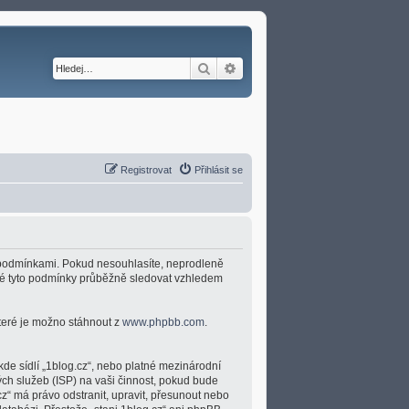
Hledat
Pokročilé hledání
Registrovat
Přihlásit se
ími podmínkami. Pokud nesouhlasíte, neprodleně
umné tyto podmínky průběžně sledovat vzhledem
které je možno stáhnout z
www.phpbb.com
.
kde sídlí „1blog.cz“, nebo platné mezinárodní
ch služeb (ISP) na vaši činnost, pokud bude
cz“ má právo odstranit, upravit, přesunout nebo