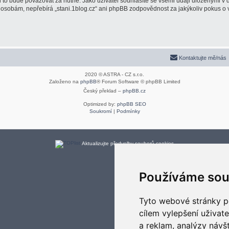
to bude považovat za nutné. Jako uživatel souhlasíte se všemi údaji uloženými v d
m osobám, nepřebírá „stani.1blog.cz“ ani phpBB zodpovědnost za jakýkoliv pokus o v
Kontaktujte mě/nás
2020 © ASTRA - CZ s.r.o.
Založeno na
phpBB
® Forum Software © phpBB Limited
Český překlad –
phpBB.cz
Optimized by:
phpBB SEO
Soukromí
|
Podmínky
Aktualizujte předvolby souborů cookies
Používáme sou
Tyto webové stránky po
cílem vylepšení uživat
a reklam, analýzy návš