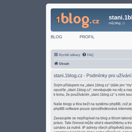
stani.1b
můj blog ;-)
BLOG
PROFIL
Rychlé odkazy
FAQ
Obsah
stani.1blog.cz - Podmínky pro užívání
Svým přístupem na „stani.1blog.cz“ (dále jen “my”
opusťte „stani.1blog.cz“, nevstupujte na něj a n
k tomu, že používáním „stani.1blog.cz“ s nimi sou
Naše blogy a fóra beží na systému phpBB, což je ř
phpBB software pouze zprostředkovává internetov
Zavazujete se nepřispívat na blog a fórum takový
právo. Tato činnost může vést k okamžitému a tr
uznáno za nutné. IP adresy všech příspěvků jsou u