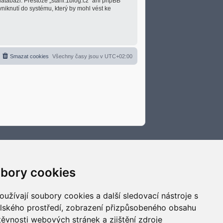
atabázi. Přestože „stani.1blog.cz“ ani phpBB
niknutí do systému, který by mohl vést ke
Smazat cookies
Všechny časy jsou v
UTC+02:00
bory cookies
užívají soubory cookies a další sledovací nástroje s
elského prostředí, zobrazení přizpůsobeného obsahu
těvnosti webových stránek a zjištění zdroje