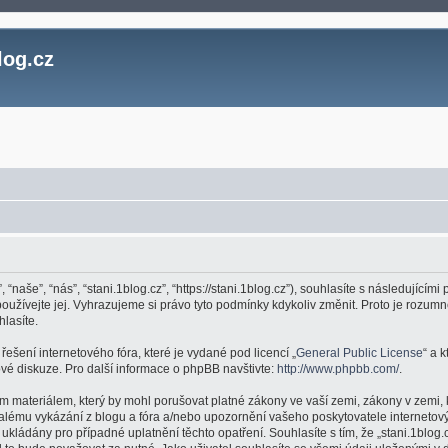
log.cz
, “naše”, “nás”, “stani.1blog.cz”, “https://stani.1blog.cz”), souhlasíte s následujíc
epoužívejte jej. Vyhrazujeme si právo tyto podmínky kdykoliv změnit. Proto je roz
hlasíte.
ešení internetového fóra, které je vydané pod licencí „
General Public License
“ a 
é diskuze. Pro další informace o phpBB navštivte:
http://www.phpbb.com/
.
m materiálem, který by mohl porušovat platné zákony ve vaší zemi, zákony v zemi, 
valému vykázání z blogu a fóra a/nebo upozornění vašeho poskytovatele internetový
kládány pro případné uplatnění těchto opatření. Souhlasíte s tím, že „stani.1blog.