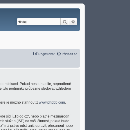
Hledat
Pokročilé hledání
Registrovat
Přihlásit se
ími podmínkami. Pokud nesouhlasíte, neprodleně
umné tyto podmínky průběžně sledovat vzhledem
které je možno stáhnout z
www.phpbb.com
.
kde sídlí „1blog.cz“, nebo platné mezinárodní
ch služeb (ISP) na vaši činnost, pokud bude
cz“ má právo odstranit, upravit, přesunout nebo