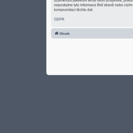
uzamknout jakékoliv téma nebo příspěvek, pokud 
neposkytne tyto informace třetí straně nebo cizí
kompromitaci těchto dat.
GDPR
Obsah