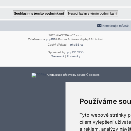
Kontaktujte mě/nás
2020 © ASTRA - CZ s.r.o.
Založeno na
phpBB
® Forum Software © phpBB Limited
Český překlad –
phpBB.cz
Optimized by:
phpBB SEO
Soukromí
|
Podmínky
Aktualizujte předvolby souborů cookies
Používáme sou
Tyto webové stránky po
cílem vylepšení uživat
a reklam, analýzy návš