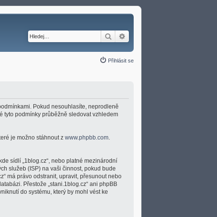
Hledat
Pokročilé hledání
Přihlásit se
ími podmínkami. Pokud nesouhlasíte, neprodleně
umné tyto podmínky průběžně sledovat vzhledem
které je možno stáhnout z
www.phpbb.com
.
kde sídlí „1blog.cz“, nebo platné mezinárodní
ch služeb (ISP) na vaši činnost, pokud bude
cz“ má právo odstranit, upravit, přesunout nebo
atabázi. Přestože „stani.1blog.cz“ ani phpBB
niknutí do systému, který by mohl vést ke