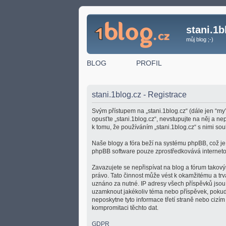
stani.1b
můj blog ;-)
BLOG
PROFIL
stani.1blog.cz - Registrace
Svým přístupem na „stani.1blog.cz“ (dále jen “my”
opusťte „stani.1blog.cz“, nevstupujte na něj a n
k tomu, že používáním „stani.1blog.cz“ s nimi sou
Naše blogy a fóra beží na systému phpBB, což je ř
phpBB software pouze zprostředkovává internetov
Zavazujete se nepřispívat na blog a fórum takový
právo. Tato činnost může vést k okamžitému a tr
uznáno za nutné. IP adresy všech příspěvků jsou u
uzamknout jakékoliv téma nebo příspěvek, pokud 
neposkytne tyto informace třetí straně nebo cizí
kompromitaci těchto dat.
GDPR