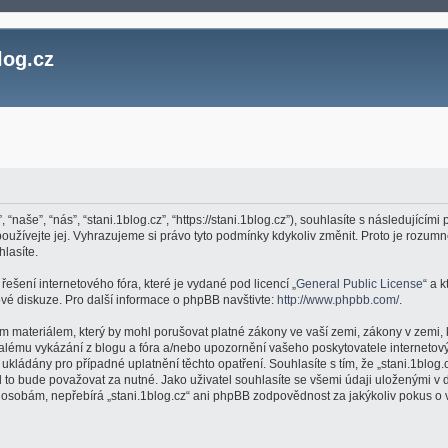
log.cz
, “naše”, “nás”, “stani.1blog.cz”, “https://stani.1blog.cz”), souhlasíte s následujíc
epoužívejte jej. Vyhrazujeme si právo tyto podmínky kdykoliv změnit. Proto je roz
hlasíte.
ešení internetového fóra, které je vydané pod licencí „
General Public License
“ a 
é diskuze. Pro další informace o phpBB navštivte:
http://www.phpbb.com/
.
m materiálem, který by mohl porušovat platné zákony ve vaší zemi, zákony v zemi, 
valému vykázání z blogu a fóra a/nebo upozornění vašeho poskytovatele internetový
kládány pro případné uplatnění těchto opatření. Souhlasíte s tím, že „stani.1blog.
to bude považovat za nutné. Jako uživatel souhlasíte se všemi údaji uloženými v d
m osobám, nepřebírá „stani.1blog.cz“ ani phpBB zodpovědnost za jakýkoliv pokus o v