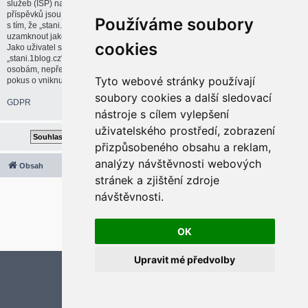
služeb (ISP) na vaši činnost, pokud bude uznáno za nutné. IP adresy všech
příspěvků jsou ukládány pro případné uplatnění těchto opatření. Souhlasíte
Používáme soubory
s tím, že „stani.1blog.cz“ má právo odstranit, upravit, přesunout nebo
uzamknout jakékoliv téma nebo příspěvek, pokud to bude považovat za nutné.
cookies
Jako uživatel souhlasíte se všemi údaji uloženými v databázi. Přestože
„stani.1blog.cz“ ani phpBB neposkytne tyto informace třetí straně nebo cizím
osobám, nepřebírá „stani.1blog.cz“ ani phpBB zodpovědnost za jakýkoliv
Tyto webové stránky používají
pokus o vniknutí do systému, který by mohl vést ke kompromitaci těchto dat.
soubory cookies a další sledovací
GDPR
nástroje s cílem vylepšení
uživatelského prostředí, zobrazení
přizpůsobeného obsahu a reklam,
analýzy návštěvnosti webových
Obsah
Všechny časy jsou v
UTC+02:00
stránek a zjištění zdroje
2020 © ASTRA - CZ s.r.o.
návštěvnosti.
Založeno na
phpBB
® Forum Software © phpBB Limited
Český překlad –
phpBB.cz
Optimized by:
phpBB SEO
OK
Soukromí
|
Podmínky
Upravit mé předvolby
Aktualizujte předvolby souborů cookies