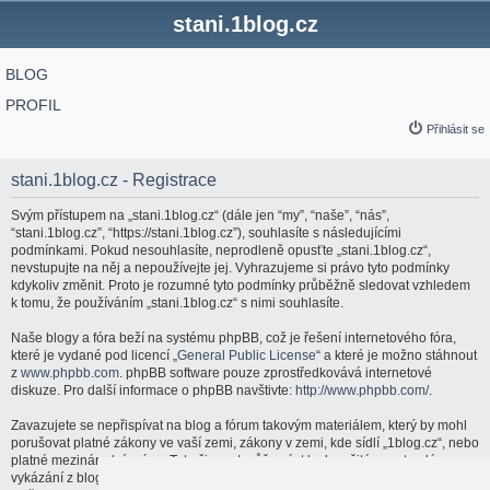
stani.1blog.cz
BLOG
PROFIL
Přihlásit se
stani.1blog.cz - Registrace
Svým přístupem na „stani.1blog.cz“ (dále jen “my”, “naše”, “nás”,
“stani.1blog.cz”, “https://stani.1blog.cz”), souhlasíte s následujícími
podmínkami. Pokud nesouhlasíte, neprodleně opusťte „stani.1blog.cz“,
nevstupujte na něj a nepoužívejte jej. Vyhrazujeme si právo tyto podmínky
kdykoliv změnit. Proto je rozumné tyto podmínky průběžně sledovat vzhledem
k tomu, že používáním „stani.1blog.cz“ s nimi souhlasíte.
Naše blogy a fóra beží na systému phpBB, což je řešení internetového fóra,
které je vydané pod licencí „
General Public License
“ a které je možno stáhnout
z
www.phpbb.com
. phpBB software pouze zprostředkovává internetové
diskuze. Pro další informace o phpBB navštivte:
http://www.phpbb.com/
.
Zavazujete se nepřispívat na blog a fórum takovým materiálem, který by mohl
porušovat platné zákony ve vaší zemi, zákony v zemi, kde sídlí „1blog.cz“, nebo
platné mezinárodní právo. Tato činnost může vést k okamžitému a trvalému
vykázání z blogu a fóra a/nebo upozornění vašeho poskytovatele internetových