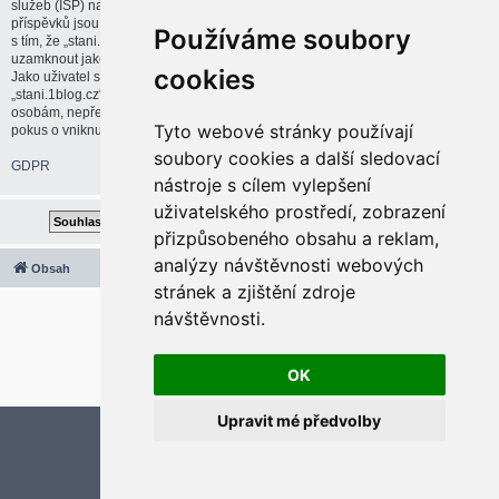
služeb (ISP) na vaši činnost, pokud bude uznáno za nutné. IP adresy všech
příspěvků jsou ukládány pro případné uplatnění těchto opatření. Souhlasíte
Používáme soubory
s tím, že „stani.1blog.cz“ má právo odstranit, upravit, přesunout nebo
uzamknout jakékoliv téma nebo příspěvek, pokud to bude považovat za nutné.
cookies
Jako uživatel souhlasíte se všemi údaji uloženými v databázi. Přestože
„stani.1blog.cz“ ani phpBB neposkytne tyto informace třetí straně nebo cizím
osobám, nepřebírá „stani.1blog.cz“ ani phpBB zodpovědnost za jakýkoliv
Tyto webové stránky používají
pokus o vniknutí do systému, který by mohl vést ke kompromitaci těchto dat.
soubory cookies a další sledovací
GDPR
nástroje s cílem vylepšení
uživatelského prostředí, zobrazení
přizpůsobeného obsahu a reklam,
analýzy návštěvnosti webových
Obsah
Všechny časy jsou v
UTC+02:00
stránek a zjištění zdroje
2020 © ASTRA - CZ s.r.o.
návštěvnosti.
Založeno na
phpBB
® Forum Software © phpBB Limited
Český překlad –
phpBB.cz
Optimized by:
phpBB SEO
OK
Soukromí
|
Podmínky
Upravit mé předvolby
Aktualizujte předvolby souborů cookies