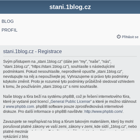
stani.1blog.cz
BLOG
PROFIL
Přihlásit se
stani.1blog.cz - Registrace
Svým přístupem na „stani.1blog.cz“ (dále jen “my”, “naše”, “nás”,
“stani.1blog.cz”, “https://stani.1blog.cz”), souhlasíte s následujícími
podmínkami. Pokud nesouhlasíte, neprodleně opusťte „stani.1blog.cz“,
nevstupujte na něj a nepoužívejte jej. Vyhrazujeme si právo tyto podmínky
kdykoliv změnit. Proto je rozumné tyto podmínky průběžně sledovat vzhledem
k tomu, že používáním „stani.1blog.cz“ s nimi souhlasíte.
Naše blogy a fóra beží na systému phpBB, což je řešení internetového fóra,
které je vydané pod licencí „
General Public License
“ a které je možno stáhnout
z
www.phpbb.com
. phpBB software pouze zprostředkovává internetové
diskuze. Pro další informace o phpBB navštivte:
http://www.phpbb.com/
.
Zavazujete se nepřispívat na blog a fórum takovým materiálem, který by mohl
porušovat platné zákony ve vaší zemi, zákony v zemi, kde sídlí „1blog.cz“, nebo
platné mezinárodní právo. Tato činnost může vést k okamžitému a trvalému
vykázání z blogu a fóra a/nebo upozornění vašeho poskytovatele internetových