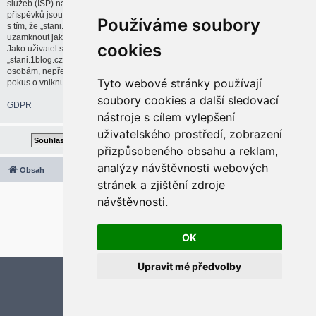
služeb (ISP) na vaši činnost, pokud bude uznáno za nutné. IP adresy všech
příspěvků jsou ukládány pro případné uplatnění těchto opatření. Souhlasíte
Používáme soubory
s tím, že „stani.1blog.cz“ má právo odstranit, upravit, přesunout nebo
uzamknout jakékoliv téma nebo příspěvek, pokud to bude považovat za nutné.
cookies
Jako uživatel souhlasíte se všemi údaji uloženými v databázi. Přestože
„stani.1blog.cz“ ani phpBB neposkytne tyto informace třetí straně nebo cizím
osobám, nepřebírá „stani.1blog.cz“ ani phpBB zodpovědnost za jakýkoliv
Tyto webové stránky používají
pokus o vniknutí do systému, který by mohl vést ke kompromitaci těchto dat.
soubory cookies a další sledovací
GDPR
nástroje s cílem vylepšení
uživatelského prostředí, zobrazení
přizpůsobeného obsahu a reklam,
analýzy návštěvnosti webových
Obsah
Všechny časy jsou v
UTC+02:00
stránek a zjištění zdroje
2020 © ASTRA - CZ s.r.o.
návštěvnosti.
Založeno na
phpBB
® Forum Software © phpBB Limited
Český překlad –
phpBB.cz
Optimized by:
phpBB SEO
OK
Soukromí
|
Podmínky
Upravit mé předvolby
Aktualizujte předvolby souborů cookies