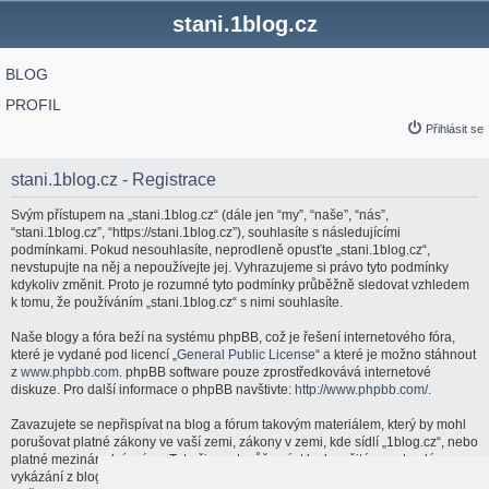
stani.1blog.cz
BLOG
PROFIL
Přihlásit se
stani.1blog.cz - Registrace
Svým přístupem na „stani.1blog.cz“ (dále jen “my”, “naše”, “nás”,
“stani.1blog.cz”, “https://stani.1blog.cz”), souhlasíte s následujícími
podmínkami. Pokud nesouhlasíte, neprodleně opusťte „stani.1blog.cz“,
nevstupujte na něj a nepoužívejte jej. Vyhrazujeme si právo tyto podmínky
kdykoliv změnit. Proto je rozumné tyto podmínky průběžně sledovat vzhledem
k tomu, že používáním „stani.1blog.cz“ s nimi souhlasíte.
Naše blogy a fóra beží na systému phpBB, což je řešení internetového fóra,
které je vydané pod licencí „
General Public License
“ a které je možno stáhnout
z
www.phpbb.com
. phpBB software pouze zprostředkovává internetové
diskuze. Pro další informace o phpBB navštivte:
http://www.phpbb.com/
.
Zavazujete se nepřispívat na blog a fórum takovým materiálem, který by mohl
porušovat platné zákony ve vaší zemi, zákony v zemi, kde sídlí „1blog.cz“, nebo
platné mezinárodní právo. Tato činnost může vést k okamžitému a trvalému
vykázání z blogu a fóra a/nebo upozornění vašeho poskytovatele internetových