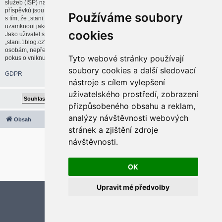
služeb (ISP) na vaši činnost, pokud bude uznáno za nutné. IP adresy všech
příspěvků jsou ukládány pro případné uplatnění těchto opatření. Souhlasíte
Používáme soubory
s tím, že „stani.1blog.cz“ má právo odstranit, upravit, přesunout nebo
uzamknout jakékoliv téma nebo příspěvek, pokud to bude považovat za nutné.
cookies
Jako uživatel souhlasíte se všemi údaji uloženými v databázi. Přestože
„stani.1blog.cz“ ani phpBB neposkytne tyto informace třetí straně nebo cizím
osobám, nepřebírá „stani.1blog.cz“ ani phpBB zodpovědnost za jakýkoliv
Tyto webové stránky používají
pokus o vniknutí do systému, který by mohl vést ke kompromitaci těchto dat.
soubory cookies a další sledovací
GDPR
nástroje s cílem vylepšení
uživatelského prostředí, zobrazení
přizpůsobeného obsahu a reklam,
analýzy návštěvnosti webových
Obsah
Všechny časy jsou v
UTC+02:00
stránek a zjištění zdroje
2020 © ASTRA - CZ s.r.o.
návštěvnosti.
Založeno na
phpBB
® Forum Software © phpBB Limited
Český překlad –
phpBB.cz
Optimized by:
phpBB SEO
OK
Soukromí
|
Podmínky
Upravit mé předvolby
Aktualizujte předvolby souborů cookies