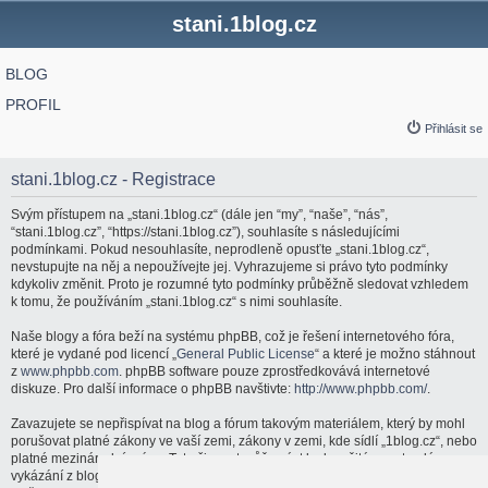
stani.1blog.cz
BLOG
PROFIL
Přihlásit se
stani.1blog.cz - Registrace
Svým přístupem na „stani.1blog.cz“ (dále jen “my”, “naše”, “nás”,
“stani.1blog.cz”, “https://stani.1blog.cz”), souhlasíte s následujícími
podmínkami. Pokud nesouhlasíte, neprodleně opusťte „stani.1blog.cz“,
nevstupujte na něj a nepoužívejte jej. Vyhrazujeme si právo tyto podmínky
kdykoliv změnit. Proto je rozumné tyto podmínky průběžně sledovat vzhledem
k tomu, že používáním „stani.1blog.cz“ s nimi souhlasíte.
Naše blogy a fóra beží na systému phpBB, což je řešení internetového fóra,
které je vydané pod licencí „
General Public License
“ a které je možno stáhnout
z
www.phpbb.com
. phpBB software pouze zprostředkovává internetové
diskuze. Pro další informace o phpBB navštivte:
http://www.phpbb.com/
.
Zavazujete se nepřispívat na blog a fórum takovým materiálem, který by mohl
porušovat platné zákony ve vaší zemi, zákony v zemi, kde sídlí „1blog.cz“, nebo
platné mezinárodní právo. Tato činnost může vést k okamžitému a trvalému
vykázání z blogu a fóra a/nebo upozornění vašeho poskytovatele internetových