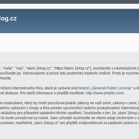
log.cz
, “naše”, “nás”, “stani.1blog.cz”, “https://stani.1blog.cz”), souhlasíte s následujíc
epoužívejte jej. Vyhrazujeme si právo tyto podmínky kdykoliv změnit. Proto je roz
hlasíte.
ešení internetového fóra, které je vydané pod licencí „
General Public License
“ a 
é diskuze. Pro další informace o phpBB navštivte:
http://www.phpbb.com/
.
m materiálem, který by mohl porušovat platné zákony ve vaší zemi, zákony v zemi, 
valému vykázání z blogu a fóra a/nebo upozornění vašeho poskytovatele internetový
kládány pro případné uplatnění těchto opatření. Souhlasíte s tím, že „stani.1blog.
to bude považovat za nutné. Jako uživatel souhlasíte se všemi údaji uloženými v d
m osobám, nepřebírá „stani.1blog.cz“ ani phpBB zodpovědnost za jakýkoliv pokus o v