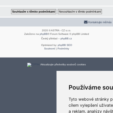
Kontaktujte mě/nás
2020 © ASTRA - CZ s.r.o.
Založeno na
phpBB
® Forum Software © phpBB Limited
Český překlad –
phpBB.cz
Optimized by:
phpBB SEO
Soukromí
|
Podmínky
Aktualizujte předvolby souborů cookies
Používáme sou
Tyto webové stránky po
cílem vylepšení uživat
a reklam, analýzy návš