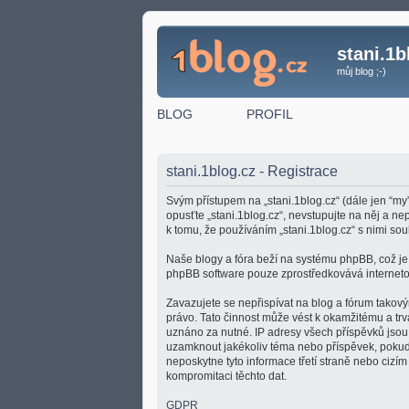
stani.1b
můj blog ;-)
BLOG
PROFIL
stani.1blog.cz - Registrace
Svým přístupem na „stani.1blog.cz“ (dále jen “my”
opusťte „stani.1blog.cz“, nevstupujte na něj a n
k tomu, že používáním „stani.1blog.cz“ s nimi sou
Naše blogy a fóra beží na systému phpBB, což je ř
phpBB software pouze zprostředkovává internetov
Zavazujete se nepřispívat na blog a fórum takový
právo. Tato činnost může vést k okamžitému a tr
uznáno za nutné. IP adresy všech příspěvků jsou u
uzamknout jakékoliv téma nebo příspěvek, pokud 
neposkytne tyto informace třetí straně nebo cizí
kompromitaci těchto dat.
GDPR