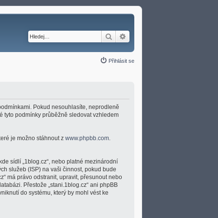
Hledat
Pokročilé hledání
Přihlásit se
ími podmínkami. Pokud nesouhlasíte, neprodleně
umné tyto podmínky průběžně sledovat vzhledem
které je možno stáhnout z
www.phpbb.com
.
kde sídlí „1blog.cz“, nebo platné mezinárodní
ch služeb (ISP) na vaši činnost, pokud bude
cz“ má právo odstranit, upravit, přesunout nebo
atabázi. Přestože „stani.1blog.cz“ ani phpBB
niknutí do systému, který by mohl vést ke