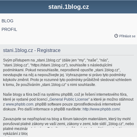
stani.1blog.cz
BLOG
PROFIL
Přihlásit se
stani.1blog.cz - Registrace
Svým přístupem na „stani.1blog.cz“ (dále jen “my”, “naše”, “nás”,
“stani.1blog.cz”, “https://stani.1blog.cz”), souhlasíte s následujícími
podmínkami. Pokud nesouhlasíte, neprodleně opusťte „stani.1blog.cz“,
nevstupujte na něj a nepoužívejte jej. Vyhrazujeme si právo tyto podmínky
kdykoliv změnit. Proto je rozumné tyto podmínky průběžně sledovat vzhledem
k tomu, že používáním „stani.1blog.cz“ s nimi souhlasíte.
Naše blogy a fóra beží na systému phpBB, což je řešení internetového fóra,
které je vydané pod licencí „
General Public License
“ a které je možno stáhnout
z
www.phpbb.com
. phpBB software pouze zprostředkovává internetové
diskuze. Pro další informace o phpBB navštivte:
http://www.phpbb.com/
.
Zavazujete se nepřispívat na blog a fórum takovým materiálem, který by mohl
porušovat platné zákony ve vaší zemi, zákony v zemi, kde sídlí „1blog.cz“, nebo
platné mezinárodní právo. Tato činnost může vést k okamžitému a trvalému
vykázání z blogu a fóra a/nebo upozornění vašeho poskytovatele internetových