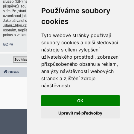
služeb (ISP) na vaši činnost, pokud bude uznáno za nutné. IP adresy všech
příspěvků jsou ukládány pro případné uplatnění těchto opatření. Souhlasíte
Používáme soubory
s tím, že „stani.1blog.cz“ má právo odstranit, upravit, přesunout nebo
uzamknout jakékoliv téma nebo příspěvek, pokud to bude považovat za nutné.
cookies
Jako uživatel souhlasíte se všemi údaji uloženými v databázi. Přestože
„stani.1blog.cz“ ani phpBB neposkytne tyto informace třetí straně nebo cizím
osobám, nepřebírá „stani.1blog.cz“ ani phpBB zodpovědnost za jakýkoliv
Tyto webové stránky používají
pokus o vniknutí do systému, který by mohl vést ke kompromitaci těchto dat.
soubory cookies a další sledovací
GDPR
nástroje s cílem vylepšení
uživatelského prostředí, zobrazení
přizpůsobeného obsahu a reklam,
analýzy návštěvnosti webových
Obsah
Všechny časy jsou v
UTC+02:00
stránek a zjištění zdroje
2020 © ASTRA - CZ s.r.o.
návštěvnosti.
Založeno na
phpBB
® Forum Software © phpBB Limited
Český překlad –
phpBB.cz
Optimized by:
phpBB SEO
OK
Soukromí
|
Podmínky
Upravit mé předvolby
Aktualizujte předvolby souborů cookies