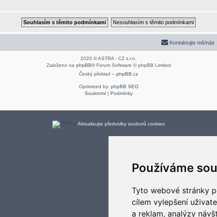
Kontaktujte mě/nás
2020 © ASTRA - CZ s.r.o.
Založeno na
phpBB
® Forum Software © phpBB Limited
Český překlad –
phpBB.cz
Optimized by:
phpBB SEO
Soukromí
|
Podmínky
Aktualizujte předvolby souborů cookies
Používáme sou
Tyto webové stránky po
cílem vylepšení uživat
a reklam, analýzy návš