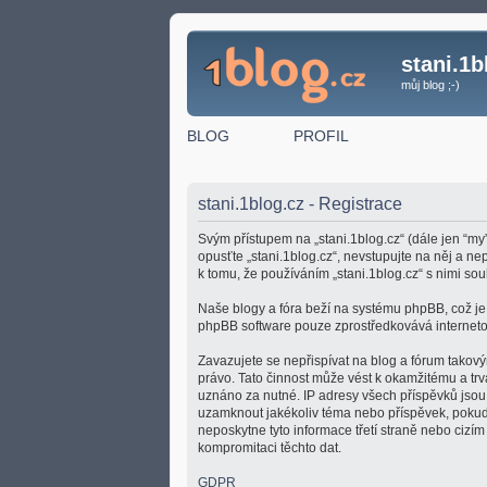
stani.1b
můj blog ;-)
BLOG
PROFIL
stani.1blog.cz - Registrace
Svým přístupem na „stani.1blog.cz“ (dále jen “my”
opusťte „stani.1blog.cz“, nevstupujte na něj a n
k tomu, že používáním „stani.1blog.cz“ s nimi sou
Naše blogy a fóra beží na systému phpBB, což je ř
phpBB software pouze zprostředkovává internetov
Zavazujete se nepřispívat na blog a fórum takový
právo. Tato činnost může vést k okamžitému a tr
uznáno za nutné. IP adresy všech příspěvků jsou u
uzamknout jakékoliv téma nebo příspěvek, pokud 
neposkytne tyto informace třetí straně nebo cizí
kompromitaci těchto dat.
GDPR