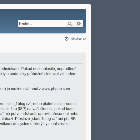
Hledat
Pokročilé hledání
Přihlásit se
ími podmínkami. Pokud nesouhlasíte, neprodleně
umné tyto podmínky průběžně sledovat vzhledem
které je možno stáhnout z
www.phpbb.com
.
kde sídlí „1blog.cz“, nebo platné mezinárodní
ch služeb (ISP) na vaši činnost, pokud bude
cz“ má právo odstranit, upravit, přesunout nebo
atabázi. Přestože „stani.1blog.cz“ ani phpBB
niknutí do systému, který by mohl vést ke