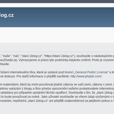
log.cz
, “naše”, “nás”, “stani.1blog.cz”, “https://stani.1blog.cz”), souhlasíte s následujíc
epoužívejte jej. Vyhrazujeme si právo tyto podmínky kdykoliv změnit. Proto je roz
hlasíte.
ešení internetového fóra, které je vydané pod licencí „
General Public License
“ a 
é diskuze. Pro další informace o phpBB navštivte:
http://www.phpbb.com/
.
m materiálem, který by mohl porušovat platné zákony ve vaší zemi, zákony v zemi, 
valému vykázání z blogu a fóra a/nebo upozornění vašeho poskytovatele internetový
kládány pro případné uplatnění těchto opatření. Souhlasíte s tím, že „stani.1blog.
to bude považovat za nutné. Jako uživatel souhlasíte se všemi údaji uloženými v d
m osobám, nepřebírá „stani.1blog.cz“ ani phpBB zodpovědnost za jakýkoliv pokus o v