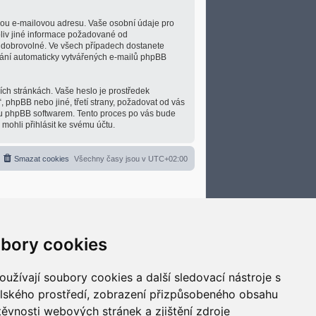
nou e-mailovou adresu. Vaše osobní údaje pro
koliv jiné informace požadované od
o dobrovolné. Ve všech případech dostanete
lání automaticky vytvářených e-mailů phpBB
ích stránkách. Vaše heslo je prostředek
, phpBB nebo jiné, třetí strany, požadovat od vás
ou phpBB softwarem. Tento proces po vás bude
ohli přihlásit ke svému účtu.
Smazat cookies
Všechny časy jsou v
UTC+02:00
bory cookies
užívají soubory cookies a další sledovací nástroje s
elského prostředí, zobrazení přizpůsobeného obsahu
těvnosti webových stránek a zjištění zdroje