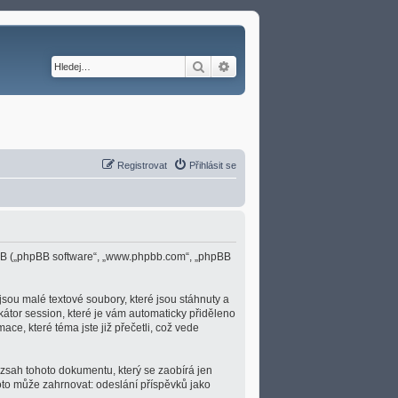
Hledat
Pokročilé hledání
Registrovat
Přihlásit se
 phpBB („phpBB software“, „www.phpbb.com“, „phpBB
sou malé textové soubory, které jsou stáhnuty a
átor session, které je vám automaticky přiděleno
ace, které téma jste již přečetli, což vede
ozsah tohoto dokumentu, který se zaobírá jen
to může zahrnovat: odeslání příspěvků jako