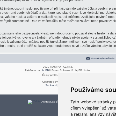
a odeslání příspěvků po vaší registrace, když jste přihlášeni.
é jméno, osobní heslo, používané při přihlašování do vašeho účtu, a osobní, plat
y o ochraně osobních údajů a dat, které jsou platné v zemi, ve které sídlíme. Jaké
na, vašeho hesla a vašeho e-mailu při registraci, můžeme zvolit jako povinné neb
 veřejně zobrazitelné. Dále ve vašem účtu máte možnost zakázat nebo povolit zasí
 zajištění jeho bezpečnosti. Přesto není doporučeno používat stejné heslo na dalš
že jej pečlivě uchovejte a v žádném případě nebude nikdo spojený s „stani.1blog.cz“
 heslo k vašemu účtu, můžete použít funkci „Zapomněl jsem své heslo“ poskytovan
o e-mailu, poté phpBB software vygeneruje heslo nové a zašle vám ho, abyste se m
Kontaktujte mě/nás
2020 © ASTRA - CZ s.r.o.
Založeno na
phpBB
® Forum Software © phpBB Limited
Český překlad –
phpBB.cz
Optimized by:
phpBB SEO
Soukromí
|
Podmínky
Používáme sou
Tyto webové stránky po
Aktualizujte předvolby souborů cookies
cílem vylepšení uživat
a reklam, analýzy návš