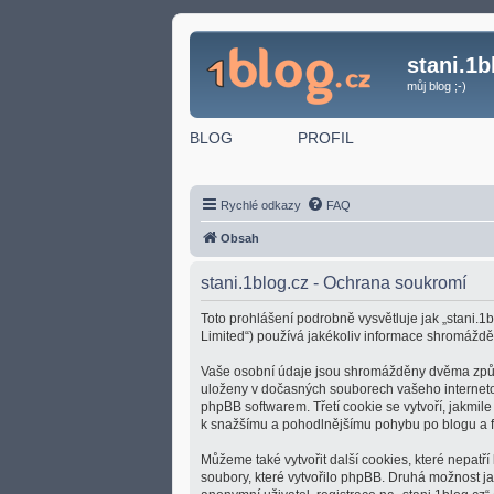
stani.1b
můj blog ;-)
BLOG
PROFIL
Rychlé odkazy
FAQ
Obsah
stani.1blog.cz - Ochrana soukromí
Toto prohlášení podrobně vysvětluje jak „stani.1b
Limited“) používá jakékoliv informace shromážd
Vaše osobní údaje jsou shromážděny dvěma způsoby
uloženy v dočasných souborech vašeho internetové
phpBB softwarem. Třetí cookie se vytvoří, jakmile
k snažšímu a pohodlnějšímu pohybu po blogu a f
Můžeme také vytvořit další cookies, které nepatř
soubory, které vytvořilo phpBB. Druhá možnost 