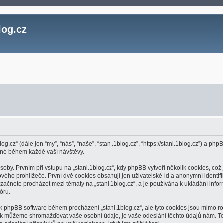
log.cz
log.cz“ (dále jen “my”, “nás”, “naše”, “stani.1blog.cz”, “https://stani.1blog.cz”) a
ěné během každé vaší návštěvy.
. Prvním při vstupu na „stani.1blog.cz“, kdy phpBB vytvoří několik cookies, což j
ho prohlížeče. První dvě cookies obsahují jen uživatelské-id a anonymní identifik
 začnete procházet mezi tématy na „stani.1blog.cz“, a je používána k ukládání inform
óru.
í k phpBB software během procházení „stani.1blog.cz“, ale tyto cookies jsou mimo r
jak můžeme shromažďovat vaše osobní údaje, je vaše odeslání těchto údajů nám. To