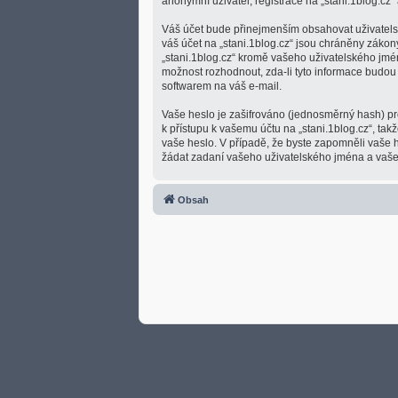
anonymní uživatel, registrace na „stani.1blog.cz“ 
Váš účet bude přinejmenším obsahovat uživatelsk
váš účet na „stani.1blog.cz“ jsou chráněny zákon
„stani.1blog.cz“ kromě vašeho uživatelského jmé
možnost rozhodnout, zda-li tyto informace budou
softwarem na váš e-mail.
Vaše heslo je zašifrováno (jednosměrný hash) pro
k přístupu k vašemu účtu na „stani.1blog.cz“, tak
vaše heslo. V případě, že byste zapomněli vaše
žádat zadaní vašeho uživatelského jména a vašeh
Obsah