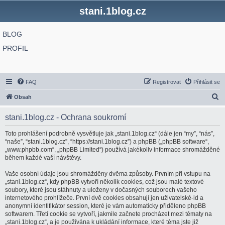
stani.1blog.cz
BLOG
PROFIL
FAQ
Registrovat
Přihlásit se
H
Obsah
l
stani.1blog.cz - Ochrana soukromí
e
d
Toto prohlášení podrobně vysvětluje jak „stani.1blog.cz“ (dále jen “my”, “nás”,
“naše”, “stani.1blog.cz”, “https://stani.1blog.cz”) a phpBB („phpBB software“,
a
„www.phpbb.com“, „phpBB Limited“) používá jakékoliv informace shromážděné
t
během každé vaší návštěvy.
Vaše osobní údaje jsou shromážděny dvěma způsoby. Prvním při vstupu na
„stani.1blog.cz“, kdy phpBB vytvoří několik cookies, což jsou malé textové
soubory, které jsou stáhnuty a uloženy v dočasných souborech vašeho
internetového prohlížeče. První dvě cookies obsahují jen uživatelské-id a
anonymní identifikátor session, které je vám automaticky přiděleno phpBB
softwarem. Třetí cookie se vytvoří, jakmile začnete procházet mezi tématy na
„stani.1blog.cz“, a je používána k ukládání informace, které téma jste již