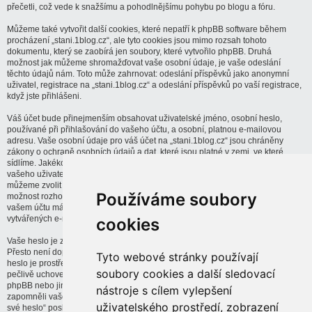
přečetli, což vede k snažšímu a pohodlnějšímu pohybu po blogu a fóru.
Můžeme také vytvořit další cookies, které nepatří k phpBB software během
procházení „stani.1blog.cz“, ale tyto cookies jsou mimo rozsah tohoto
dokumentu, který se zaobírá jen soubory, které vytvořilo phpBB. Druhá
možnost jak můžeme shromažďovat vaše osobní údaje, je vaše odeslání
těchto údajů nám. Toto může zahrnovat: odeslání příspěvků jako anonymní
uživatel, registrace na „stani.1blog.cz“ a odeslání příspěvků po vaší registrace,
když jste přihlášeni.
Váš účet bude přinejmenším obsahovat uživatelské jméno, osobní heslo,
používané při přihlašování do vašeho účtu, a osobní, platnou e-mailovou
adresu. Vaše osobní údaje pro váš účet na „stani.1blog.cz“ jsou chráněny
zákony o ochraně osobních údajů a dat, které jsou platné v zemi, ve které
sídlíme. Jakékoliv jiné informace požadované od „stani.1blog.cz“ kromě
vašeho uživatelského jména, vašeho hesla a vašeho e-mailu při registraci,
můžeme zvolit jako povinné nebo dobrovolné. Ve všech případech dostanete
Používáme soubory
možnost rozhodnout, zda-li tyto informace budou veřejně zobrazitelné. Dále ve
vašem účtu máte možnost zakázat nebo povolit zasílání automaticky
vytvářených e-mailů phpBB softwarem na váš e-mail.
cookies
Vaše heslo je zašifrováno (jednosměrný hash) pro zajištění jeho bezpečnosti.
Přesto není doporučeno používat stejné heslo na dalších stránkách. Vaše
Tyto webové stránky používají
heslo je prostředek k přístupu k vašemu účtu na „stani.1blog.cz“, takže jej
soubory cookies a další sledovací
pečlivě uchovejte a v žádném případě nebude nikdo spojený s „stani.1blog.cz“,
phpBB nebo jiné, třetí strany, požadovat od vás vaše heslo. V případě, že byste
nástroje s cílem vylepšení
zapomněli vaše heslo k vašemu účtu, můžete použít funkci „Zapomněl jsem
uživatelského prostředí, zobrazení
své heslo“ poskytovanou phpBB softwarem. Tento proces po vás bude žádat