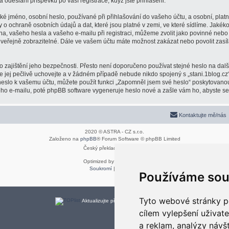
a odeslání příspěvků po vaší registrace, když jste přihlášeni.
é jméno, osobní heslo, používané při přihlašování do vašeho účtu, a osobní, plat
y o ochraně osobních údajů a dat, které jsou platné v zemi, ve které sídlíme. Jaké
na, vašeho hesla a vašeho e-mailu při registraci, můžeme zvolit jako povinné neb
 veřejně zobrazitelné. Dále ve vašem účtu máte možnost zakázat nebo povolit zasí
 zajištění jeho bezpečnosti. Přesto není doporučeno používat stejné heslo na dalš
že jej pečlivě uchovejte a v žádném případě nebude nikdo spojený s „stani.1blog.cz“
 heslo k vašemu účtu, můžete použít funkci „Zapomněl jsem své heslo“ poskytovan
o e-mailu, poté phpBB software vygeneruje heslo nové a zašle vám ho, abyste se m
Kontaktujte mě/nás
2020 © ASTRA - CZ s.r.o.
Založeno na
phpBB
® Forum Software © phpBB Limited
Český překlad –
phpBB.cz
Optimized by:
phpBB SEO
Soukromí
|
Podmínky
Používáme sou
Tyto webové stránky po
Aktualizujte předvolby souborů cookies
cílem vylepšení uživat
a reklam, analýzy návš