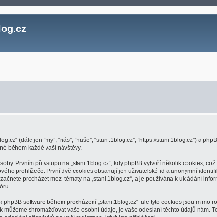
log.cz
log.cz“ (dále jen “my”, “nás”, “naše”, “stani.1blog.cz”, “https://stani.1blog.cz”) a
ěné během každé vaší návštěvy.
. Prvním při vstupu na „stani.1blog.cz“, kdy phpBB vytvoří několik cookies, což j
ho prohlížeče. První dvě cookies obsahují jen uživatelské-id a anonymní identifik
 začnete procházet mezi tématy na „stani.1blog.cz“, a je používána k ukládání inform
óru.
í k phpBB software během procházení „stani.1blog.cz“, ale tyto cookies jsou mimo r
jak můžeme shromažďovat vaše osobní údaje, je vaše odeslání těchto údajů nám. To