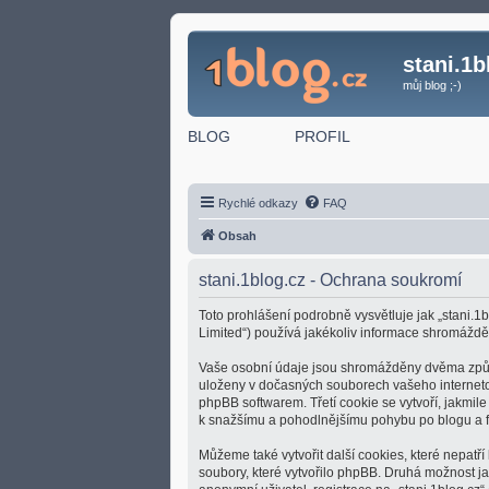
stani.1b
můj blog ;-)
BLOG
PROFIL
Rychlé odkazy
FAQ
Obsah
stani.1blog.cz - Ochrana soukromí
Toto prohlášení podrobně vysvětluje jak „stani.1b
Limited“) používá jakékoliv informace shromážd
Vaše osobní údaje jsou shromážděny dvěma způsoby
uloženy v dočasných souborech vašeho internetové
phpBB softwarem. Třetí cookie se vytvoří, jakmile
k snažšímu a pohodlnějšímu pohybu po blogu a f
Můžeme také vytvořit další cookies, které nepatř
soubory, které vytvořilo phpBB. Druhá možnost 