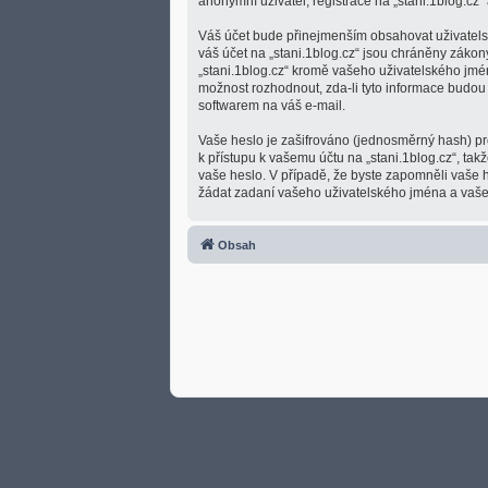
anonymní uživatel, registrace na „stani.1blog.cz“ 
Váš účet bude přinejmenším obsahovat uživatelsk
váš účet na „stani.1blog.cz“ jsou chráněny zákon
„stani.1blog.cz“ kromě vašeho uživatelského jmé
možnost rozhodnout, zda-li tyto informace budou
softwarem na váš e-mail.
Vaše heslo je zašifrováno (jednosměrný hash) pro
k přístupu k vašemu účtu na „stani.1blog.cz“, tak
vaše heslo. V případě, že byste zapomněli vaše
žádat zadaní vašeho uživatelského jména a vašeh
Obsah