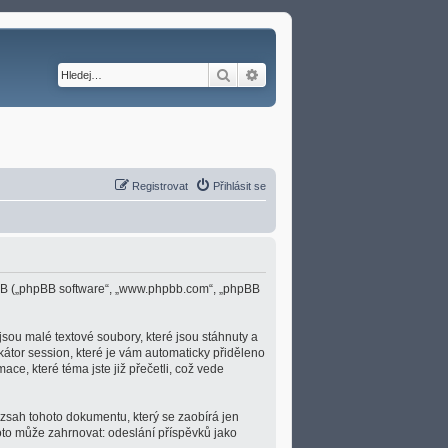
Hledat
Pokročilé hledání
Registrovat
Přihlásit se
 phpBB („phpBB software“, „www.phpbb.com“, „phpBB
sou malé textové soubory, které jsou stáhnuty a
átor session, které je vám automaticky přiděleno
ace, které téma jste již přečetli, což vede
ozsah tohoto dokumentu, který se zaobírá jen
to může zahrnovat: odeslání příspěvků jako