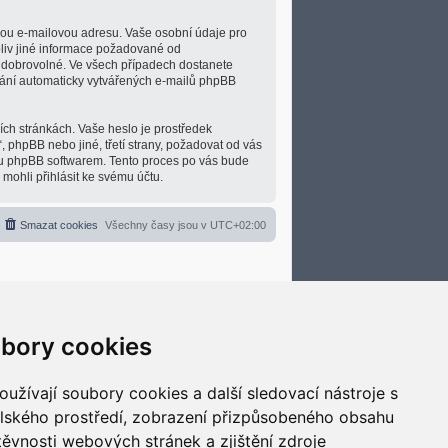
nou e-mailovou adresu. Vaše osobní údaje pro
koliv jiné informace požadované od
o dobrovolné. Ve všech případech dostanete
lání automaticky vytvářených e-mailů phpBB
ích stránkách. Vaše heslo je prostředek
, phpBB nebo jiné, třetí strany, požadovat od vás
ou phpBB softwarem. Tento proces po vás bude
ohli přihlásit ke svému účtu.
Smazat cookies
Všechny časy jsou v
UTC+02:00
bory cookies
užívají soubory cookies a další sledovací nástroje s
elského prostředí, zobrazení přizpůsobeného obsahu
těvnosti webových stránek a zjištění zdroje