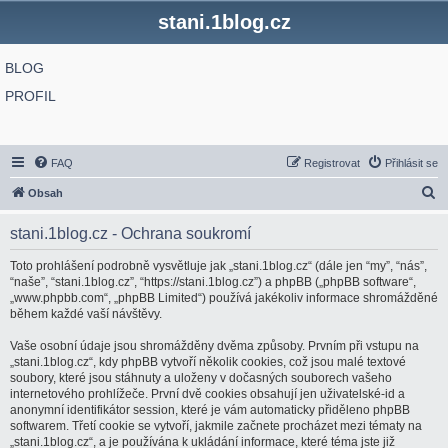
stani.1blog.cz
BLOG
PROFIL
FAQ
Registrovat
Přihlásit se
H
Obsah
l
stani.1blog.cz - Ochrana soukromí
e
d
Toto prohlášení podrobně vysvětluje jak „stani.1blog.cz“ (dále jen “my”, “nás”,
“naše”, “stani.1blog.cz”, “https://stani.1blog.cz”) a phpBB („phpBB software“,
a
„www.phpbb.com“, „phpBB Limited“) používá jakékoliv informace shromážděné
t
během každé vaší návštěvy.
Vaše osobní údaje jsou shromážděny dvěma způsoby. Prvním při vstupu na
„stani.1blog.cz“, kdy phpBB vytvoří několik cookies, což jsou malé textové
soubory, které jsou stáhnuty a uloženy v dočasných souborech vašeho
internetového prohlížeče. První dvě cookies obsahují jen uživatelské-id a
anonymní identifikátor session, které je vám automaticky přiděleno phpBB
softwarem. Třetí cookie se vytvoří, jakmile začnete procházet mezi tématy na
„stani.1blog.cz“, a je používána k ukládání informace, které téma jste již