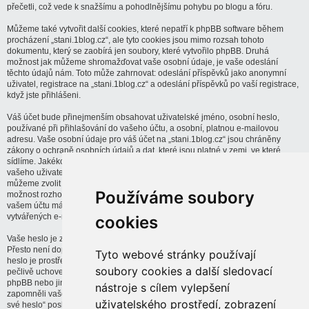
přečetli, což vede k snažšímu a pohodlnějšímu pohybu po blogu a fóru.
Můžeme také vytvořit další cookies, které nepatří k phpBB software během
procházení „stani.1blog.cz“, ale tyto cookies jsou mimo rozsah tohoto
dokumentu, který se zaobírá jen soubory, které vytvořilo phpBB. Druhá
možnost jak můžeme shromažďovat vaše osobní údaje, je vaše odeslání
těchto údajů nám. Toto může zahrnovat: odeslání příspěvků jako anonymní
uživatel, registrace na „stani.1blog.cz“ a odeslání příspěvků po vaší registrace,
když jste přihlášeni.
Váš účet bude přinejmenším obsahovat uživatelské jméno, osobní heslo,
používané při přihlašování do vašeho účtu, a osobní, platnou e-mailovou
adresu. Vaše osobní údaje pro váš účet na „stani.1blog.cz“ jsou chráněny
zákony o ochraně osobních údajů a dat, které jsou platné v zemi, ve které
sídlíme. Jakékoliv jiné informace požadované od „stani.1blog.cz“ kromě
vašeho uživatelského jména, vašeho hesla a vašeho e-mailu při registraci,
můžeme zvolit jako povinné nebo dobrovolné. Ve všech případech dostanete
Používáme soubory
možnost rozhodnout, zda-li tyto informace budou veřejně zobrazitelné. Dále ve
vašem účtu máte možnost zakázat nebo povolit zasílání automaticky
vytvářených e-mailů phpBB softwarem na váš e-mail.
cookies
Vaše heslo je zašifrováno (jednosměrný hash) pro zajištění jeho bezpečnosti.
Přesto není doporučeno používat stejné heslo na dalších stránkách. Vaše
Tyto webové stránky používají
heslo je prostředek k přístupu k vašemu účtu na „stani.1blog.cz“, takže jej
soubory cookies a další sledovací
pečlivě uchovejte a v žádném případě nebude nikdo spojený s „stani.1blog.cz“,
phpBB nebo jiné, třetí strany, požadovat od vás vaše heslo. V případě, že byste
nástroje s cílem vylepšení
zapomněli vaše heslo k vašemu účtu, můžete použít funkci „Zapomněl jsem
uživatelského prostředí, zobrazení
své heslo“ poskytovanou phpBB softwarem. Tento proces po vás bude žádat