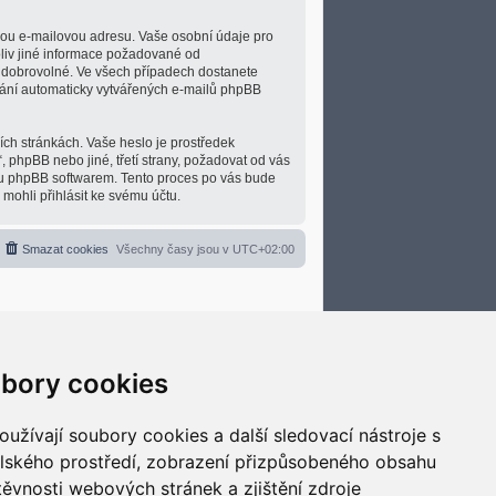
nou e-mailovou adresu. Vaše osobní údaje pro
koliv jiné informace požadované od
o dobrovolné. Ve všech případech dostanete
lání automaticky vytvářených e-mailů phpBB
ích stránkách. Vaše heslo je prostředek
, phpBB nebo jiné, třetí strany, požadovat od vás
ou phpBB softwarem. Tento proces po vás bude
ohli přihlásit ke svému účtu.
Smazat cookies
Všechny časy jsou v
UTC+02:00
bory cookies
užívají soubory cookies a další sledovací nástroje s
elského prostředí, zobrazení přizpůsobeného obsahu
těvnosti webových stránek a zjištění zdroje