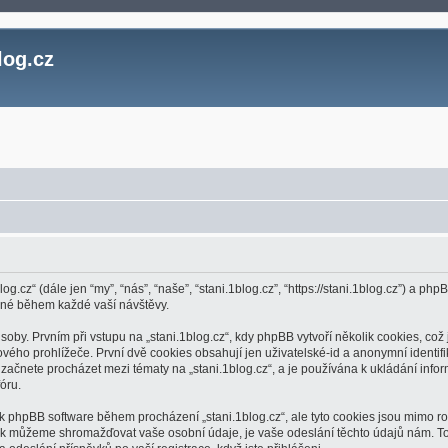
log.cz
log.cz“ (dále jen “my”, “nás”, “naše”, “stani.1blog.cz”, “https://stani.1blog.cz”) a
ěné během každé vaší návštěvy.
. Prvním při vstupu na „stani.1blog.cz“, kdy phpBB vytvoří několik cookies, což j
ho prohlížeče. První dvě cookies obsahují jen uživatelské-id a anonymní identifik
 začnete procházet mezi tématy na „stani.1blog.cz“, a je používána k ukládání inform
óru.
í k phpBB software během procházení „stani.1blog.cz“, ale tyto cookies jsou mimo r
jak můžeme shromažďovat vaše osobní údaje, je vaše odeslání těchto údajů nám. To