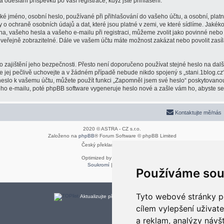
a odeslání příspěvků po vaší registrace, když jste přihlášeni.
é jméno, osobní heslo, používané při přihlašování do vašeho účtu, a osobní, plat
y o ochraně osobních údajů a dat, které jsou platné v zemi, ve které sídlíme. Jaké
na, vašeho hesla a vašeho e-mailu při registraci, můžeme zvolit jako povinné neb
 veřejně zobrazitelné. Dále ve vašem účtu máte možnost zakázat nebo povolit zasí
 zajištění jeho bezpečnosti. Přesto není doporučeno používat stejné heslo na dalš
že jej pečlivě uchovejte a v žádném případě nebude nikdo spojený s „stani.1blog.cz“
 heslo k vašemu účtu, můžete použít funkci „Zapomněl jsem své heslo“ poskytovan
o e-mailu, poté phpBB software vygeneruje heslo nové a zašle vám ho, abyste se m
Kontaktujte mě/nás
2020 © ASTRA - CZ s.r.o.
Založeno na
phpBB
® Forum Software © phpBB Limited
Český překlad –
phpBB.cz
Optimized by:
phpBB SEO
Soukromí
|
Podmínky
Používáme sou
Tyto webové stránky po
Aktualizujte předvolby souborů cookies
cílem vylepšení uživat
a reklam, analýzy návš