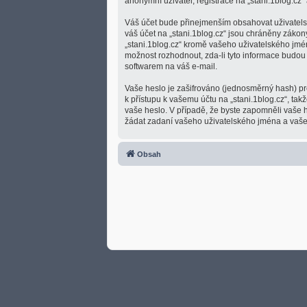
anonymní uživatel, registrace na „stani.1blog.cz“ 
Váš účet bude přinejmenším obsahovat uživatelsk
váš účet na „stani.1blog.cz“ jsou chráněny zákon
„stani.1blog.cz“ kromě vašeho uživatelského jmé
možnost rozhodnout, zda-li tyto informace budou
softwarem na váš e-mail.
Vaše heslo je zašifrováno (jednosměrný hash) pro
k přístupu k vašemu účtu na „stani.1blog.cz“, tak
vaše heslo. V případě, že byste zapomněli vaše
žádat zadaní vašeho uživatelského jména a vašeh
Obsah