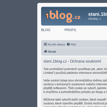
stani.1b
můj blog ;-)
BLOG
PROFIL
Rychlé odkazy
FAQ
Obsah
stani.1blog.cz - Ochrana soukromí
Toto prohlášení podrobně vysvětluje jak „stani.1b
Limited“) používá jakékoliv informace shromážd
Vaše osobní údaje jsou shromážděny dvěma způsoby
uloženy v dočasných souborech vašeho internetové
phpBB softwarem. Třetí cookie se vytvoří, jakmile
k snažšímu a pohodlnějšímu pohybu po blogu a f
Můžeme také vytvořit další cookies, které nepatř
soubory, které vytvořilo phpBB. Druhá možnost 