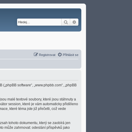
Hledat
Pokročilé hledání
Registrovat
Přihlásit se
 phpBB („phpBB software“, „www.phpbb.com“, „phpBB
sou malé textové soubory, které jsou stáhnuty a
átor session, které je vám automaticky přiděleno
ace, které téma jste již přečetli, což vede
ozsah tohoto dokumentu, který se zaobírá jen
to může zahrnovat: odeslání příspěvků jako