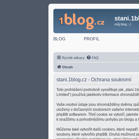
stani.1b
můj blog ;-)
BLOG
PROFIL
Rychlé odkazy
FAQ
Obsah
stani.1blog.cz - Ochrana soukromí
Toto prohlášení podrobně vysvětluje jak „stani.1b
Limited“) používá jakékoliv informace shromážd
Vaše osobní údaje jsou shromážděny dvěma způsoby
uloženy v dočasných souborech vašeho internetové
phpBB softwarem. Třetí cookie se vytvoří, jakmile
k snažšímu a pohodlnějšímu pohybu po blogu a f
Můžeme také vytvořit další cookies, které nepatř
soubory, které vytvořilo phpBB. Druhá možnost 