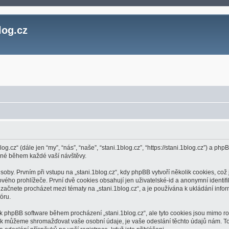
log.cz
log.cz“ (dále jen “my”, “nás”, “naše”, “stani.1blog.cz”, “https://stani.1blog.cz”) a
ěné během každé vaší návštěvy.
. Prvním při vstupu na „stani.1blog.cz“, kdy phpBB vytvoří několik cookies, což j
ho prohlížeče. První dvě cookies obsahují jen uživatelské-id a anonymní identifik
 začnete procházet mezi tématy na „stani.1blog.cz“, a je používána k ukládání inform
óru.
í k phpBB software během procházení „stani.1blog.cz“, ale tyto cookies jsou mimo r
jak můžeme shromažďovat vaše osobní údaje, je vaše odeslání těchto údajů nám. To