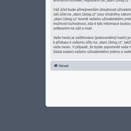
anonymní uživatel, registrace na „stani.1blog.cz“ 
Váš účet bude přinejmenším obsahovat uživatelsk
váš účet na „stani.1blog.cz“ jsou chráněny zákon
„stani.1blog.cz“ kromě vašeho uživatelského jmé
možnost rozhodnout, zda-li tyto informace budou
softwarem na váš e-mail.
Vaše heslo je zašifrováno (jednosměrný hash) pro
k přístupu k vašemu účtu na „stani.1blog.cz“, tak
vaše heslo. V případě, že byste zapomněli vaše
žádat zadaní vašeho uživatelského jména a vašeh
Obsah