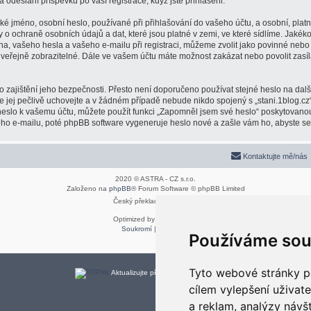
a odeslání příspěvků po vaší registrace, když jste přihlášeni.
é jméno, osobní heslo, používané při přihlašování do vašeho účtu, a osobní, plat
y o ochraně osobních údajů a dat, které jsou platné v zemi, ve které sídlíme. Jaké
na, vašeho hesla a vašeho e-mailu při registraci, můžeme zvolit jako povinné neb
 veřejně zobrazitelné. Dále ve vašem účtu máte možnost zakázat nebo povolit zasí
 zajištění jeho bezpečnosti. Přesto není doporučeno používat stejné heslo na dalš
že jej pečlivě uchovejte a v žádném případě nebude nikdo spojený s „stani.1blog.cz“
 heslo k vašemu účtu, můžete použít funkci „Zapomněl jsem své heslo“ poskytovan
o e-mailu, poté phpBB software vygeneruje heslo nové a zašle vám ho, abyste se m
Kontaktujte mě/nás
2020 © ASTRA - CZ s.r.o.
Založeno na
phpBB
® Forum Software © phpBB Limited
Český překlad –
phpBB.cz
Optimized by:
phpBB SEO
Soukromí
|
Podmínky
Používáme sou
Tyto webové stránky po
Aktualizujte předvolby souborů cookies
cílem vylepšení uživat
a reklam, analýzy návš