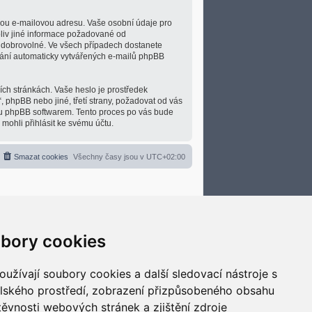
nou e-mailovou adresu. Vaše osobní údaje pro
koliv jiné informace požadované od
o dobrovolné. Ve všech případech dostanete
lání automaticky vytvářených e-mailů phpBB
ích stránkách. Vaše heslo je prostředek
, phpBB nebo jiné, třetí strany, požadovat od vás
ou phpBB softwarem. Tento proces po vás bude
ohli přihlásit ke svému účtu.
Smazat cookies
Všechny časy jsou v
UTC+02:00
bory cookies
užívají soubory cookies a další sledovací nástroje s
elského prostředí, zobrazení přizpůsobeného obsahu
těvnosti webových stránek a zjištění zdroje