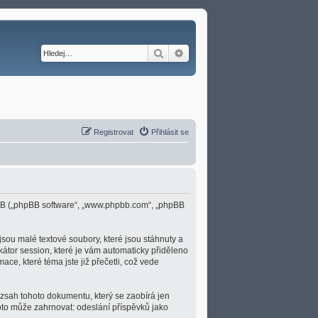
Hledat
Pokročilé hledání
Registrovat
Přihlásit se
 phpBB („phpBB software“, „www.phpbb.com“, „phpBB
sou malé textové soubory, které jsou stáhnuty a
átor session, které je vám automaticky přiděleno
ace, které téma jste již přečetli, což vede
ozsah tohoto dokumentu, který se zaobírá jen
to může zahrnovat: odeslání příspěvků jako