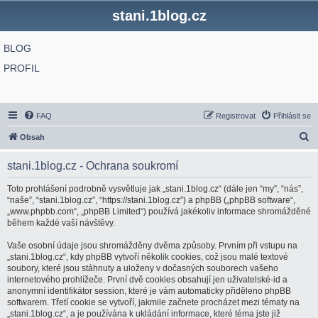
stani.1blog.cz
BLOG
PROFIL
FAQ
Registrovat
Přihlásit se
H
Obsah
l
stani.1blog.cz - Ochrana soukromí
e
d
Toto prohlášení podrobně vysvětluje jak „stani.1blog.cz“ (dále jen “my”, “nás”,
“naše”, “stani.1blog.cz”, “https://stani.1blog.cz”) a phpBB („phpBB software“,
a
„www.phpbb.com“, „phpBB Limited“) používá jakékoliv informace shromážděné
t
během každé vaší návštěvy.
Vaše osobní údaje jsou shromážděny dvěma způsoby. Prvním při vstupu na
„stani.1blog.cz“, kdy phpBB vytvoří několik cookies, což jsou malé textové
soubory, které jsou stáhnuty a uloženy v dočasných souborech vašeho
internetového prohlížeče. První dvě cookies obsahují jen uživatelské-id a
anonymní identifikátor session, které je vám automaticky přiděleno phpBB
softwarem. Třetí cookie se vytvoří, jakmile začnete procházet mezi tématy na
„stani.1blog.cz“, a je používána k ukládání informace, které téma jste již