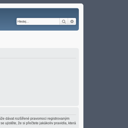
Hledat
Pokročilé hledání
 může dávat rozšířené pravomoci registrovaným
e ujistěte, že si přečtete jakákoliv pravidla, která