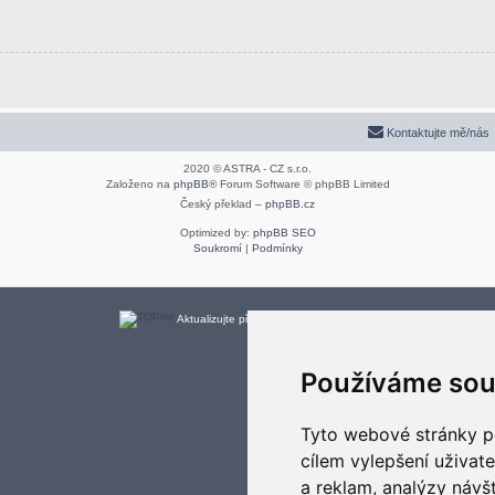
Kontaktujte mě/nás
2020 © ASTRA - CZ s.r.o.
Založeno na
phpBB
® Forum Software © phpBB Limited
Český překlad –
phpBB.cz
Optimized by:
phpBB SEO
Soukromí
|
Podmínky
Aktualizujte předvolby souborů cookies
Používáme sou
Tyto webové stránky po
cílem vylepšení uživat
a reklam, analýzy návš