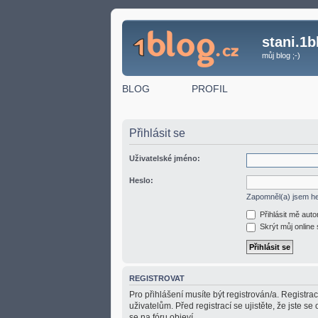
stani.1b
můj blog ;-)
BLOG
PROFIL
Přihlásit se
Uživatelské jméno:
Heslo:
Zapomněl(a) jsem h
Přihlásit mě aut
Skrýt můj online 
REGISTROVAT
Pro přihlášení musíte být registrován/a. Registr
uživatelům. Před registrací se ujistěte, že jste se
se na fóru objeví.