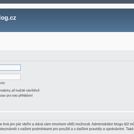
log.cz
eslo
omaticky při každé návštěvě
stav pro toto přihlášení
ace trvá jen pár vteřin a dává vám mnohem větší možnosti. Administrátor blogu též
 obeznámili s našimi podmínkami pro použití a s dalšími pravidly a ujednáními. Také s